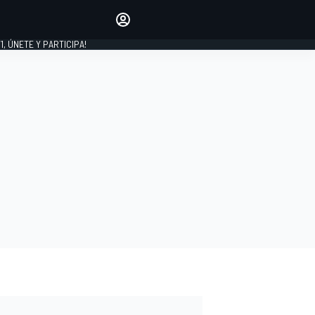
favoritos
Haz que se oiga tu voz
comentando artículos.
1, ÚNETE Y PARTICIPA!
INICIAR SESIÓN
EDICIÓN
LATINOAMÉRICA