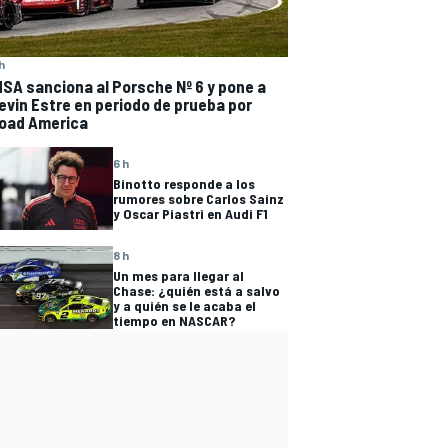
h
MSA sanciona al Porsche Nº 6 y pone a
evin Estre en periodo de prueba por
oad America
6 h
Binotto responde a los
rumores sobre Carlos Sainz
y Oscar Piastri en Audi F1
8 h
Un mes para llegar al
Chase: ¿quién está a salvo
y a quién se le acaba el
tiempo en NASCAR?