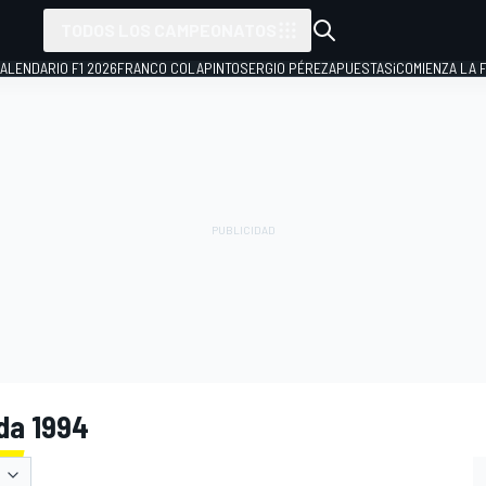
TODOS LOS CAMPEONATOS
ALENDARIO F1 2026
FRANCO COLAPINTO
SERGIO PÉREZ
APUESTAS
¡COMIENZA LA F
da 1994