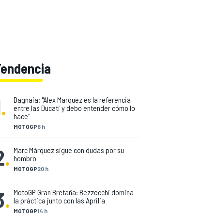
Tendencia
1
.
Bagnaia: "Alex Marquez es la referencia
entre las Ducati y debo entender cómo lo
hace"
MOTOGP
8 h
2
.
Marc Márquez sigue con dudas por su
hombro
MOTOGP
20 h
3
.
MotoGP Gran Bretaña: Bezzecchi domina
la práctica junto con las Aprilia
MOTOGP
14 h