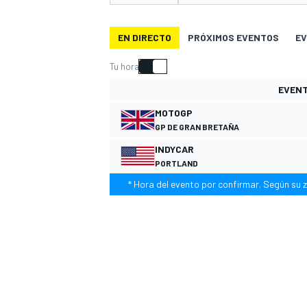
INDYCAR
EN DIRECTO
PRÓXIMOS EVENTOS
EV
Tu hora
EVEN
MOTOGP
GP DE GRAN BRETAÑA
INDYCAR
PORTLAND
* Hora del evento por confirmar. Según su z
MOTOGP