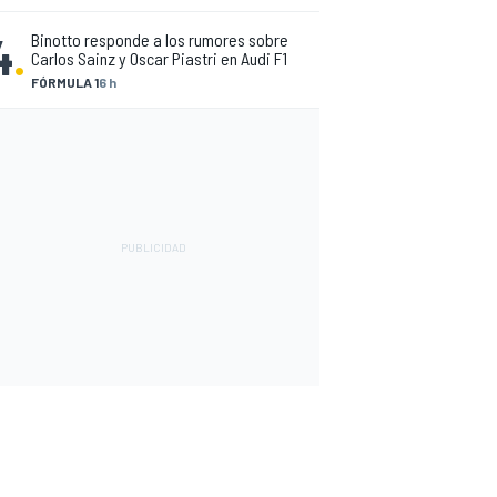
4
.
Binotto responde a los rumores sobre
Carlos Sainz y Oscar Piastri en Audi F1
FÓRMULA 1
6 h