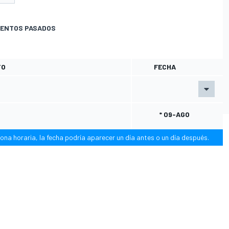
ENTOS PASADOS
TO
FECHA
* 09-AGO
ona horaria, la fecha podría aparecer un día antes o un día después.