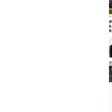
4 
I
K
R