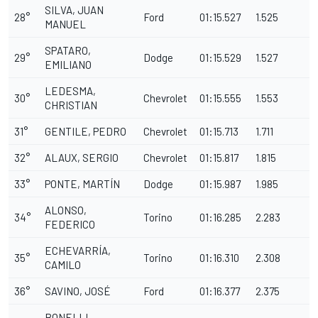
SILVA, JUAN
28°
Ford
01:15.527
1.525
MANUEL
SPATARO,
29°
Dodge
01:15.529
1.527
EMILIANO
LEDESMA,
30°
Chevrolet
01:15.555
1.553
CHRISTIAN
31°
GENTILE, PEDRO
Chevrolet
01:15.713
1.711
32°
ALAUX, SERGIO
Chevrolet
01:15.817
1.815
33°
PONTE, MARTÍN
Dodge
01:15.987
1.985
ALONSO,
34°
Torino
01:16.285
2.283
FEDERICO
ECHEVARRÍA,
35°
Torino
01:16.310
2.308
CAMILO
36°
SAVINO, JOSÉ
Ford
01:16.377
2.375
BONELLI,