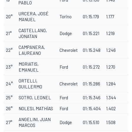
PABLO
URCERA, JOSÉ
20°
Torino
01:15.179
1.177
MANUEL
CASTELLANO,
21°
Dodge
01:15.221
1.219
JONATAN
CAMPANERA,
22°
Chevrolet
01:15.248
1.246
LAUREANO
MORIATIS,
23°
Ford
01:15.272
1.270
EMANUEL
ORTELLI,
24°
Chevrolet
01:15.286
1.284
GUILLERMO
25°
SOTRO, LEONEL
Ford
01:15.346
1.344
26°
NOLESI, MATHÍAS
Ford
01:15.404
1.402
ANGELINI, JUAN
27°
Dodge
01:15.510
1.508
MARCOS