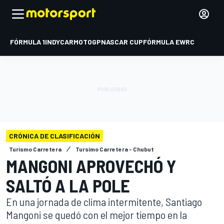
FÓRMULA 1
INDYCAR
MOTOGP
NASCAR CUP
FÓRMULA E
WRC
CRÓNICA DE CLASIFICACIÓN
Turismo Carretera
Tursimo Carretera - Chubut
MANGONI APROVECHÓ Y
SALTÓ A LA POLE
En una jornada de clima intermitente, Santiago
Mangoni se quedó con el mejor tiempo en la