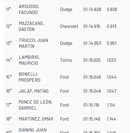
ARDUSSO,
11°
Dodge
01:14.828
0.826
FACUNDO
MAZZACANE,
12°
Chevrolet
01:14.915
0.913
GASTÓN
TRUCCO, JUAN
13°
Dodge
01:14.953
0.951
MARTÍN
LAMBIRIS,
14°
Torino
01:15.025
1.023
MAURICIO
BONELLI,
15°
Ford
01:15.046
1.044
PRÓSPERO
16°
JALAF, MATÍAS
Ford
01:15.049
1.047
PONCE DE LEÓN,
17°
Ford
01:15.116
1.114
GABRIEL
18°
MARTÍNEZ, OMAR
Ford
01:15.146
1.144
GIANINI, JUAN
19°
Ford
01:15.150
1.148