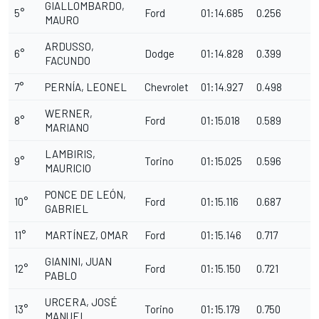
GIALLOMBARDO,
5°
Ford
01:14.685
0.256
MAURO
ARDUSSO,
6°
Dodge
01:14.828
0.399
FACUNDO
7°
PERNÍA, LEONEL
Chevrolet
01:14.927
0.498
WERNER,
8°
Ford
01:15.018
0.589
MARIANO
LAMBIRIS,
9°
Torino
01:15.025
0.596
MAURICIO
PONCE DE LEÓN,
10°
Ford
01:15.116
0.687
GABRIEL
11°
MARTÍNEZ, OMAR
Ford
01:15.146
0.717
GIANINI, JUAN
12°
Ford
01:15.150
0.721
PABLO
URCERA, JOSÉ
13°
Torino
01:15.179
0.750
MANUEL