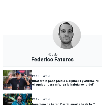
Más de
Federico Faturos
FÓRMULA 1
1 d
Briatore le pone precio a Alpine F1 y afirma: “Si
el equipo fuera mío, ¡ya lo habría vendido!”
FÓRMULA 1
1 d
Ingeniero de Aston Martin apartado de la F1