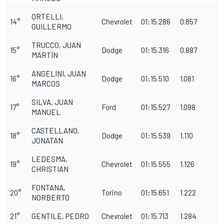
ORTELLI,
14°
Chevrolet
01:15.286
0.857
GUILLERMO
TRUCCO, JUAN
15°
Dodge
01:15.316
0.887
MARTÍN
ANGELINI, JUAN
16°
Dodge
01:15.510
1.081
MARCOS
SILVA, JUAN
17°
Ford
01:15.527
1.098
MANUEL
CASTELLANO,
18°
Dodge
01:15.539
1.110
JONATAN
LEDESMA,
19°
Chevrolet
01:15.555
1.126
CHRISTIAN
FONTANA,
20°
Torino
01:15.651
1.222
NORBERTO
21°
GENTILE, PEDRO
Chevrolet
01:15.713
1.284