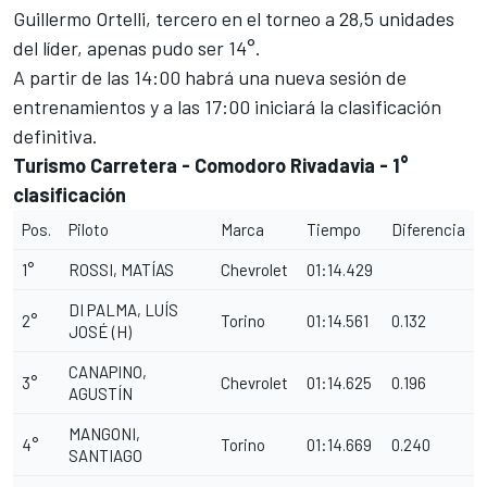
Guillermo Ortelli, tercero en el torneo a 28,5 unidades
del líder, apenas pudo ser 14°.
A partir de las 14:00 habrá una nueva sesión de
entrenamientos y a las 17:00 iniciará la clasificación
definitiva.
Turismo Carretera - Comodoro Rivadavia - 1°
clasificación
Pos.
Piloto
Marca
Tiempo
Diferencia
1°
ROSSI, MATÍAS
Chevrolet
01:14.429
DI PALMA, LUÍS
2°
Torino
01:14.561
0.132
JOSÉ (H)
CANAPINO,
3°
Chevrolet
01:14.625
0.196
AGUSTÍN
MANGONI,
4°
Torino
01:14.669
0.240
SANTIAGO