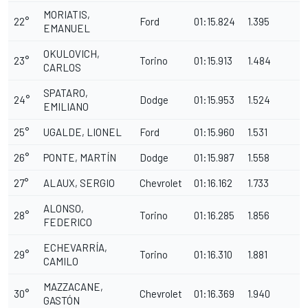
MORIATIS,
22°
Ford
01:15.824
1.395
EMANUEL
OKULOVICH,
23°
Torino
01:15.913
1.484
CARLOS
SPATARO,
24°
Dodge
01:15.953
1.524
EMILIANO
25°
UGALDE, LIONEL
Ford
01:15.960
1.531
26°
PONTE, MARTÍN
Dodge
01:15.987
1.558
27°
ALAUX, SERGIO
Chevrolet
01:16.162
1.733
ALONSO,
28°
Torino
01:16.285
1.856
FEDERICO
ECHEVARRÍA,
29°
Torino
01:16.310
1.881
CAMILO
MAZZACANE,
30°
Chevrolet
01:16.369
1.940
GASTÓN