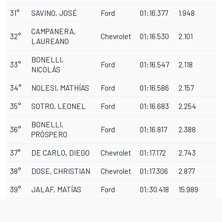
31°
SAVINO, JOSÉ
Ford
01:16.377
1.948
CAMPANERA,
32°
Chevrolet
01:16.530
2.101
LAUREANO
BONELLI,
33°
Ford
01:16.547
2.118
NICOLÁS
34°
NOLESI, MATHÍAS
Ford
01:16.586
2.157
35°
SOTRO, LEONEL
Ford
01:16.683
2.254
BONELLI,
36°
Ford
01:16.817
2.388
PRÓSPERO
37°
DE CARLO, DIEGO
Chevrolet
01:17.172
2.743
38°
DOSE, CHRISTIAN
Chevrolet
01:17.306
2.877
39°
JALAF, MATÍAS
Ford
01:30.418
15.989