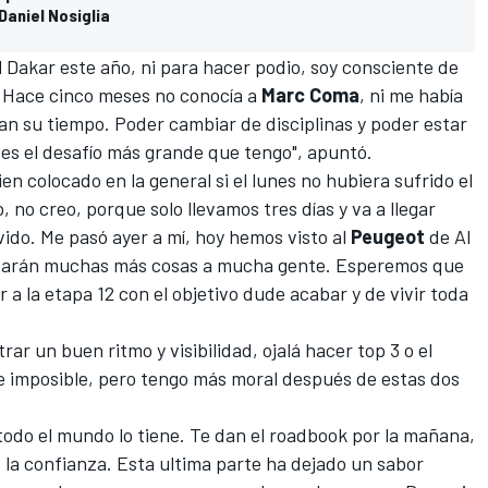
aniel Nosiglia
l Dakar este año, ni para hacer podio, soy consciente de
. Hace cinco meses no conocía a
Marc Coma
, ni me había
evan su tiempo. Poder cambiar de disciplinas y poder estar
 es el desafío más grande que tengo", apuntó.
ien colocado en la general si el lunes no hubiera sufrido el
, no creo, porque solo llevamos tres días y va a llegar
do. Me pasó ayer a mí, hoy hemos visto al
Peugeot
de Al
asarán muchas más cosas a mucha gente. Esperemos que
r a la etapa 12 con el objetivo dude acabar y de vivir toda
ar un buen ritmo y visibilidad, ojalá hacer top 3 o el
 imposible, pero tengo más moral después de estas dos
 todo el mundo lo tiene. Te dan el roadbook por la mañana,
 la confianza. Esta ultima parte ha dejado un sabor