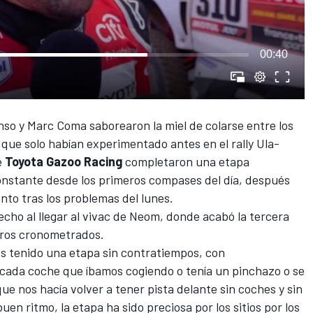
00:40
so y Marc Coma saborearon la miel de colarse entre los
o que solo habían experimentado antes en el rally Ula-
e
Toyota Gazoo Racing
completaron una etapa
nstante desde los primeros compases del día, después
nto tras los problemas del lunes
.
echo al llegar al vivac de Neom, donde acabó la tercera
tros cronometrados.
s tenido una etapa sin contratiempos, con
, cada coche que íbamos cogiendo o tenía un pinchazo o se
ue nos hacía volver a tener pista delante sin coches y sin
en ritmo, la etapa ha sido preciosa por los sitios por los