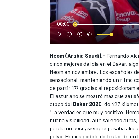
00:00
Neom (Arabia Saudí).-
Fernando Alon
NASCAR CUP
cinco mejores del día en el Dakar, alg
Neom en noviembre. Los españoles d
sensacional, manteniendo un ritmo co
de partir 17º gracias al
reposicionamie
El asturiano se mostró más que satisf
etapa del
Dakar 2020
, de 427 kilóme
"La verdad es que muy positivo. Hemo
buena visibilidad, aún saliendo atrás
perdía un poco, siempre pasaba algo q
polvo. Hemos podido disfrutar de un bu