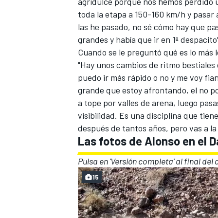
agridulce porque nos hemos perdido u
toda la etapa a 150-160 km/h y pasar
las he pasado, no sé cómo hay que pa
grandes y había que ir en 1ª despacito
Cuando se le preguntó qué es lo más l
"Hay unos cambios de ritmo bestiales e
puedo ir más rápido o no y me voy fian
grande que estoy afrontando, el no p
a tope por valles de arena, luego pasa
visibilidad. Es una disciplina que tien
después de tantos años, pero vas a la
MÁS CATEGORÍAS
Las fotos de Alonso en el 
Pulsa en 'Versión completa' al final del 
15