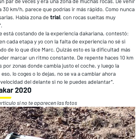
n par de veces y era una zona de muchas rocas. De venir
 a 30 km/h, parece que podrías ir más rápido. Como nunca
sarlas. Había zona de
trial
, con rocas sueltas muy
".
e está costando de la experiencia dakariana, contestó:
n cada etapa y yo con la falta de experiencia no sé si
do de lo que dice Marc. Quizás esto es la dificultad más
oder marcar un ritmo constante. De repente haces 10 km
s por zonas donde cambia justo el coche, y luego la
e eso, lo coges o lo dejas, no se va a cambiar ahora
 velocidad del delante si no le puedes adelantar".
Dakar 2020
artículo si no te aparecen las fotos