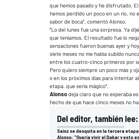
que hemos pasado y he disfrutado. El
FÓRMULA E
hemos perdido un poco en un río, no 
sabor de boca", comentó Alonso.
"Lo del lunes fue una sorpresa. Ya di
que teníamos. El resultado fue lo neg
sensaciones fueron buenas ayer y hoy
siete meses no me había subido nunc
entre los cuatro-cinco primeros por s
Pero quiero siempre un poco más y oj
o en los próximos días para intentar a
etapa, que sería mágico".
Alonso
deja claro que no esperaba es
WRC
hecho de que hace cinco meses no ha
Del editor, también lee:
Sainz se desquita en la tercera etapa 
Alonso: "Quería vivir el Dakar y esto e