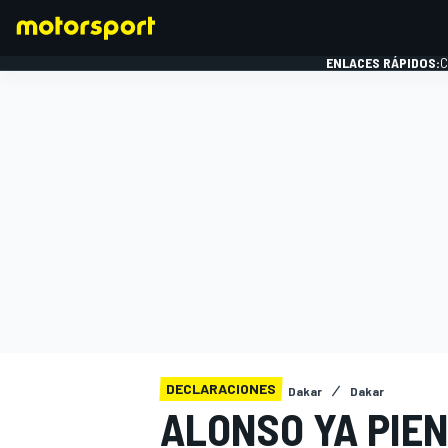
ENLACES RÁPIDOS:
C
FÓRMULA 1
DECLARACIONES
Dakar
Dakar
ALONSO YA PIEN