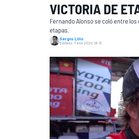
VICTORIA DE ET
INDYCAR
Fernando Alonso se coló entre los
etapas.
Sergio Lillo
Editado:
7 ene 2020, 18:13
MOTOGP