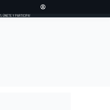
favoritos
Haz que se oiga tu voz
comentando artículos.
1, ÚNETE Y PARTICIPA!
INICIAR SESIÓN
EDICIÓN
LATINOAMÉRICA