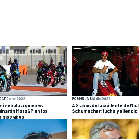
OGP
9 ene 2022
FÓRMULA 1
29 dic 2021
si señala a quienes
A 8 años del accidente de Mic
inarán MotoGP en los
Schumacher: lucha y silencio
ximos años