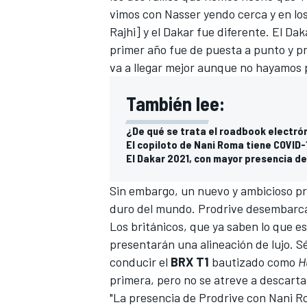
vimos con Nasser yendo cerca y en los
FÓRMULA E
Rajhi] y el Dakar fue diferente. El Daka
primer año fue de puesta a punto y pr
va a llegar mejor aunque no hayamos 
También lee:
¿De qué se trata el roadbook electró
El copiloto de Nani Roma tiene COVID-
El Dakar 2021, con mayor presencia d
Sin embargo, un nuevo y ambicioso pro
duro del mundo. Prodrive desembarca
WRC
Los británicos, que ya saben lo que e
presentarán una alineación de lujo.
S
conducir el
BRX T1
bautizado como
H
primera, pero no se atreve a descarta
"La presencia de Prodrive con Nani R