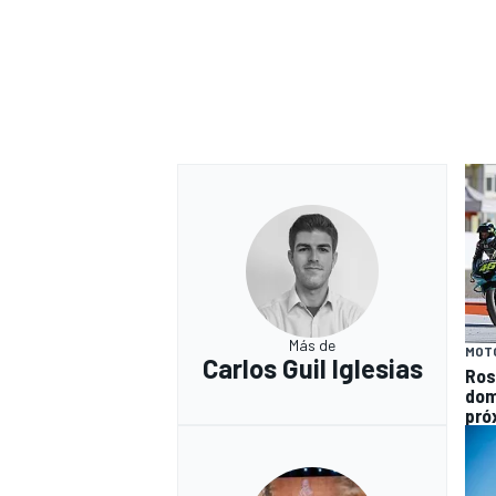
Más de
MOT
Carlos Guil Iglesias
Ros
dom
pró