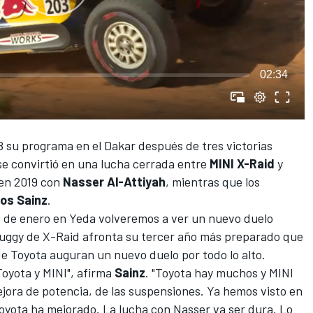
02:34
 su programa en el
Dakar
después de tres victorias
se convirtió en una lucha cerrada entre
MINI X-Raid
y
 en 2019 con
Nasser Al-Attiyah
, mientras que los
los Sainz
.
 de enero en Yeda volveremos a ver un nuevo duelo
 buggy de X-Raid afronta su tercer año más preparado que
 de Toyota auguran un nuevo duelo por todo lo alto.
Toyota y MINI", afirma
Sainz
. "Toyota hay muchos y MINI
jora de potencia, de las suspensiones. Ya hemos visto en
oyota ha mejorado. La lucha con Nasser va ser dura. Lo