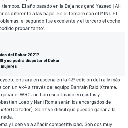
 tiempos. El año pasado en la Baja nos ganó Yazeed [Al-
r es diferente a las bajas. Es el tercero con el MINI. El
oblemas, el segundo fue excelente y el tercero el coche
podido probar tanto".
nico del Dakar 2021?
19 y no podrá disputar el Dakar
e mujeres
yecto entrará en escena en la 43ª edición del rally más
 con un 4x4 a través del equipo Bahrain Raid Xtreme.
s ganar el WRC, no han escatimado en gastos y
ébastien Loeb
y
Nani Roma
serán los encargados de
unter
(Cazador). Sainz ve difícil que puedan ganar a la
 nada.
oma y Loeb va a añadir competitividad. Son dos muy