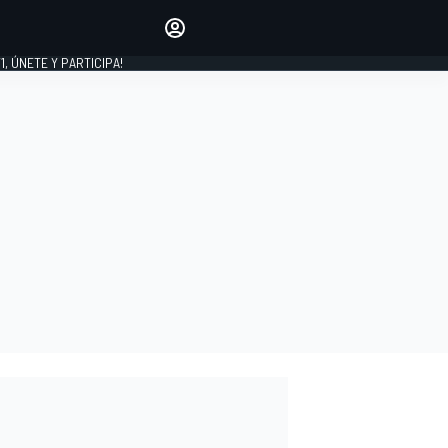
favoritos
Haz que se oiga tu voz
comentando artículos.
1, ÚNETE Y PARTICIPA!
INICIAR SESIÓN
EDICIÓN
LATINOAMÉRICA