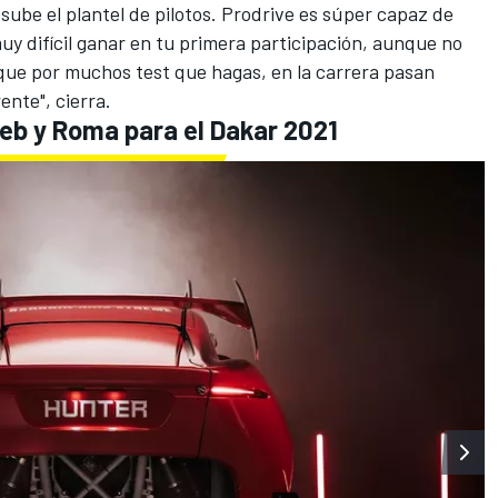
sube el plantel de pilotos. Prodrive es súper capaz de
uy difícil ganar en tu primera participación, aunque no
 que por muchos test que hagas, en la carrera pasan
ente", cierra.
oeb y Roma para el Dakar 2021