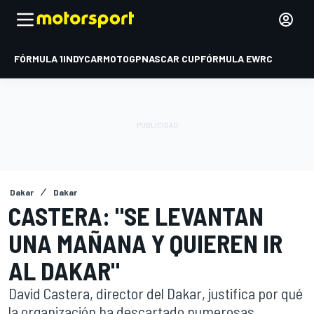
FÓRMULA 1
INDYCAR
MOTOGP
NASCAR CUP
FÓRMULA E
WRC
Dakar
Dakar
CASTERA: "SE LEVANTAN
UNA MAÑANA Y QUIEREN IR
AL DAKAR"
David Castera, director del Dakar, justifica por qué
la organización ha descartado numerosas