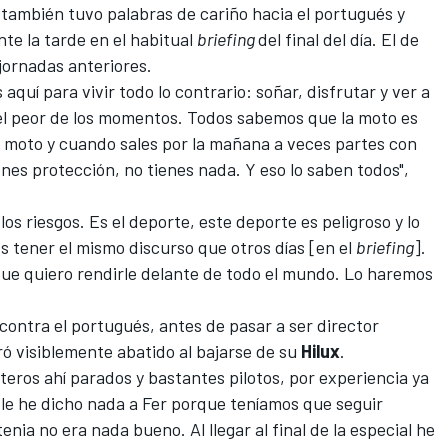
 también tuvo palabras de cariño hacia el portugués y
e la tarde en el habitual
briefing
del final del día. El de
 jornadas anteriores.
quí para vivir todo lo contrario: soñar, disfrutar y ver a
ir el peor de los momentos. Todos sabemos que la moto es
n moto y cuando sales por la mañana a veces partes con
nes protección, no tienes nada. Y eso lo saben todos",
os riesgos. Es el deporte, este deporte es peligroso y lo
tener el mismo discurso que otros días [en el
briefing
].
ue quiero rendirle delante de todo el mundo. Lo haremos
 contra el portugués, antes de pasar a ser director
ró visiblemente abatido al bajarse de su
Hilux
.
ópteros ahí parados y bastantes pilotos, por experiencia ya
 le he dicho nada a Fer porque teníamos que seguir
nia no era nada bueno. Al llegar al final de la especial he