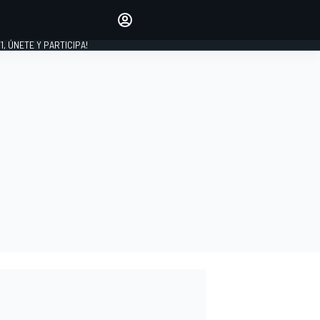
favoritos
Haz que se oiga tu voz
comentando artículos.
1, ÚNETE Y PARTICIPA!
INICIAR SESIÓN
EDICIÓN
LATINOAMÉRICA