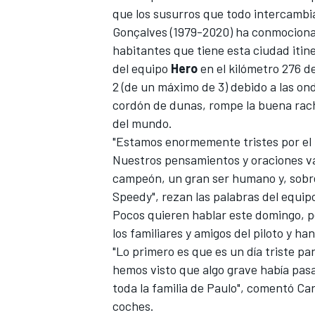
que los susurros que todo intercambia
FÓRMULA E
Gonçalves
(1979-2020) ha conmocionad
habitantes que tiene esta ciudad itin
del equipo
Hero
en el kilómetro 276 d
2 (de un máximo de 3) debido a las ond
cordón de dunas, rompe la buena racha
del mundo.
"Estamos enormemente tristes por el 
Nuestros pensamientos y oraciones va
campeón, un gran ser humano y, sobre 
Speedy", rezan las palabras del equip
Pocos quieren hablar este domingo, p
WRC
los familiares y amigos del piloto y ha
"Lo primero es que es un día triste pa
hemos visto que algo grave había pasa
toda la familia de Paulo", comentó Car
coches.