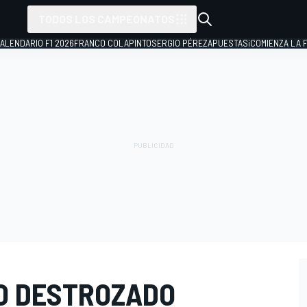
TODOS LOS CAMPEONATOS
ALENDARIO F1 2026
FRANCO COLAPINTO
SERGIO PÉREZ
APUESTAS
¡COMIENZA LA F
O DESTROZADO