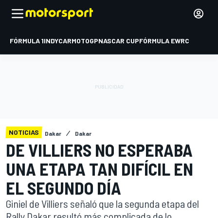
FÓRMULA 1
INDYCAR
MOTOGP
NASCAR CUP
FÓRMULA E
WRC
NOTICIAS
Dakar
Dakar
DE VILLIERS NO ESPERABA
UNA ETAPA TAN DIFÍCIL EN
EL SEGUNDO DÍA
Giniel de Villiers señaló que la segunda etapa del
Rally Dakar resultó más complicada de lo