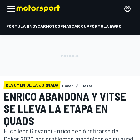
FÓRMULA 1
INDYCAR
MOTOGP
NASCAR CUP
FÓRMULA E
WRC
RESUMEN DE LA JORNADA
Dakar
Dakar
ENRICO ABANDONA Y VITSE
SE LLEVA LA ETAPA EN
QUADS
El chileno Giovanni Enrico debió retirarse del
Dakar 2020 por problemas mecánicos en su quad