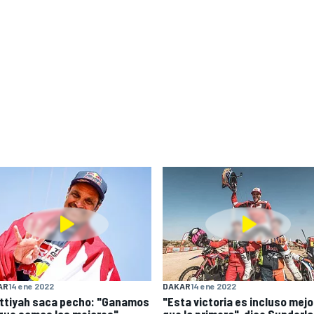
AR
14 ene 2022
DAKAR
14 ene 2022
Attiyah saca pecho: "Ganamos
"Esta victoria es incluso mejo