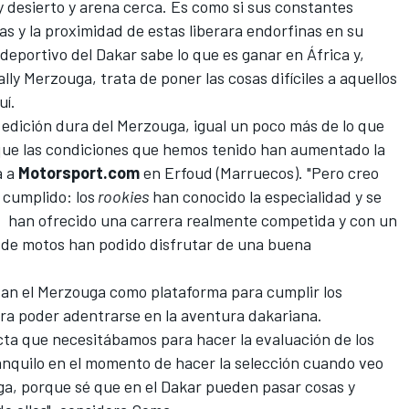
desierto y arena cerca. Es como si sus constantes
nas y la proximidad de estas liberara endorfinas en su
 deportivo del
Dakar
sabe lo que es ganar en África y,
ly Merzouga, trata de poner las cosas difíciles a aquellos
uí.
 edición dura del Merzouga
, igual un poco más de lo que
 que las condiciones que hemos tenido han aumentado la
a a
Motorsport.com
en Erfoud (Marruecos). "Pero creo
 cumplido: los
rookies
han conocido la especialidad y se
V han ofrecido una carrera realmente competida y con un
p de motos han podido disfrutar de una buena
izan el Merzouga como plataforma para cumplir los
ara poder adentrarse en la aventura dakariana.
cta que necesitábamos para hacer la evaluación de los
nquilo en el momento de hacer la selección cuando veo
ga, porque sé que en el Dakar pueden pasar cosas y