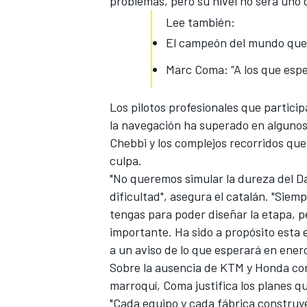
problemas, pero su nivel no sera uno 
Lee también:
El campeón del mundo que 
Marc Coma: “A los que espe
Los pilotos profesionales que partici
la navegación ha superado en algunos
Chebbi y los complejos recorridos qu
culpa.
"No queremos simular la dureza del Da
dificultad", asegura el catalán. "Sie
tengas para poder diseñar la etapa, 
importante. Ha sido a propósito esta
a un aviso de lo que esperará en ener
Sobre la ausencia de KTM y Honda
co
marroquí, Coma justifica los planes q
"Cada equipo y cada fábrica construy