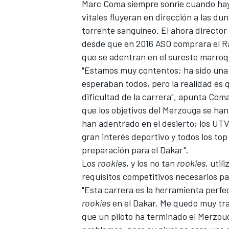
Marc Coma siempre sonríe cuando hay 
FÓRMULA E
vitales fluyeran en dirección a las du
torrente sanguíneo. El ahora director
desde que en 2016 ASO comprara el Ral
que se adentran en el sureste marroq
"Estamos muy contentos; ha sido
una
esperaban todos, pero la realidad es
dificultad de la carrera", apunta Com
que los objetivos del Merzouga se han
han adentrado en el desierto; los UT
gran interés deportivo y todos los to
preparación para el Dakar
".
Los
rookies
, y los no tan
rookies
, util
WRC
requisitos competitivos necesarios p
"Esta carrera es la herramienta perfe
rookies
en el Dakar. Me quedo muy tra
que un piloto ha terminado el Merzou