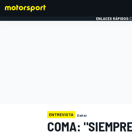
ENLACES RÁPIDOS:
C
FÓRMULA 1
ENTREVISTA
Dakar
COMA: "SIEMPR