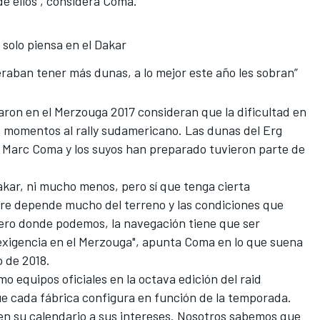
de ellos", considera Coma.
solo piensa en el Dakar
raban tener más dunas, a lo mejor este año les sobran”
paron en el
Merzouga 2017
consideran que la dificultad en
 momentos al rally sudamericano. Las dunas del Erg
e Marc Coma y los suyos han preparado tuvieron parte de
kar, ni mucho menos, pero sí que tenga cierta
mpre depende mucho del terreno y las condiciones que
pero donde podemos, la navegación tiene que ser
 exigencia en el Merzouga", apunta Coma en lo que suena
o de 2018.
mo equipos oficiales en la octava edición del raid
ue cada fábrica configura en función de la temporada.
en su calendario a sus intereses. Nosotros sabemos que