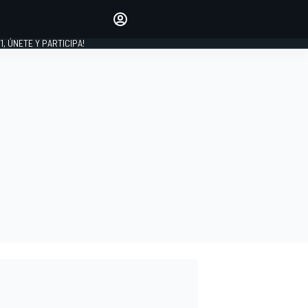
favoritos
Haz que se oiga tu voz
comentando artículos.
1, ÚNETE Y PARTICIPA!
INICIAR SESIÓN
EDICIÓN
LATINOAMÉRICA