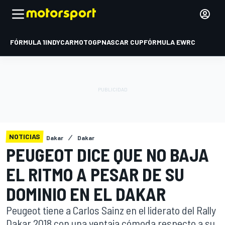
FÓRMULA 1
INDYCAR
MOTOGP
NASCAR CUP
FÓRMULA E
WRC
NOTICIAS
Dakar
Dakar
PEUGEOT DICE QUE NO BAJA
EL RITMO A PESAR DE SU
DOMINIO EN EL DAKAR
Peugeot tiene a Carlos Sainz en el liderato del Rally
Dakar 2018 con una ventaja cómoda respecto a su