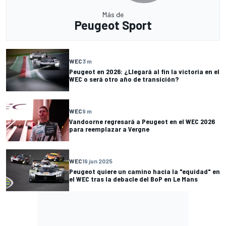
Más de
Peugeot Sport
WEC
3 m
Peugeot en 2026: ¿Llegará al fin la victoria en el
WEC o será otro año de transición?
WEC
9 m
Vandoorne regresará a Peugeot en el WEC 2026
para reemplazar a Vergne
WEC
19 jun 2025
Peugeot quiere un camino hacia la "equidad" en
el WEC tras la debacle del BoP en Le Mans