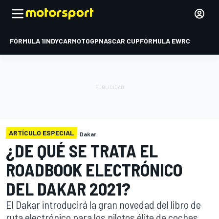
FÓRMULA 1
INDYCAR
MOTOGP
NASCAR CUP
FÓRMULA E
WRC
ARTÍCULO ESPECIAL
Dakar
¿DE QUÉ SE TRATA EL
ROADBOOK ELECTRÓNICO
DEL DAKAR 2021?
El Dakar introducirá la gran novedad del libro de
ruta electrónico para los pilotos élite de coches,