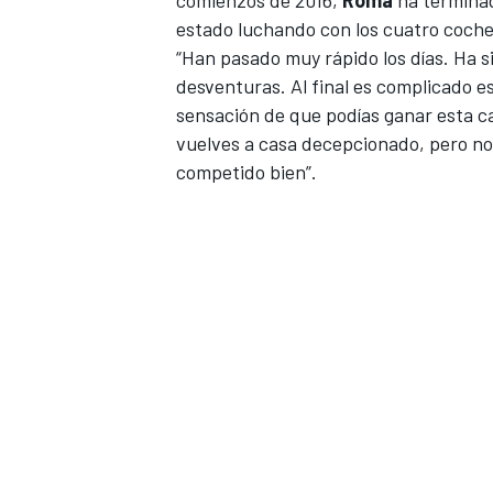
comienzos de 2016,
Roma
ha terminad
estado
luchando
con los cuatro coche
FÓRMULA E
“Han pasado muy rápido los días. Ha 
desventuras. Al final es complicado e
sensación de que podías ganar esta ca
vuelves a casa decepcionado, pero no
competido bien”.
WRC