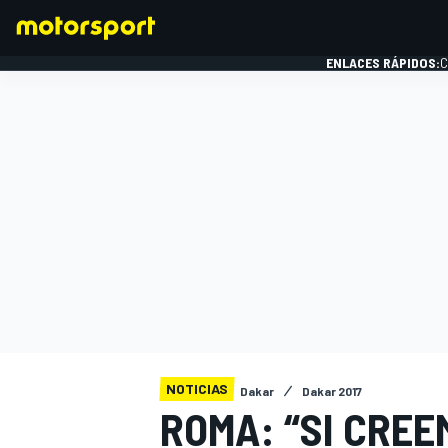
ENLACES RÁPIDOS:
C
FÓRMULA 1
NOTICIAS
Dakar
Dakar 2017
ROMA: “SI CRE