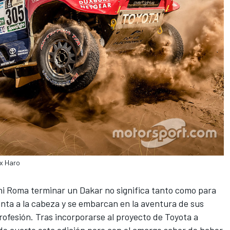
ex Haro
i Roma terminar un
Dakar
no significa tanto como para
anta a la cabeza y se embarcan en la aventura de sus
profesión. Tras incorporarse al proyecto de Toyota a