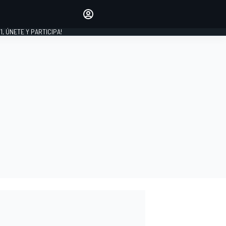
favoritos
Haz que se oiga tu voz
comentando artículos.
1, ÚNETE Y PARTICIPA!
INICIAR SESIÓN
EDICIÓN
LATINOAMÉRICA