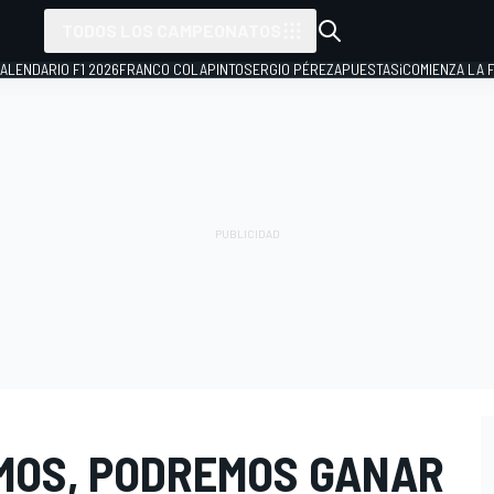
TODOS LOS CAMPEONATOS
ALENDARIO F1 2026
FRANCO COLAPINTO
SERGIO PÉREZ
APUESTAS
¡COMIENZA LA F
EMOS, PODREMOS GANAR