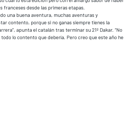
o cuarto esta edición pero con el amargo sabor de haber
s franceses desde las primeras etapas.
sido una buena aventura, muchas aventuras y
star contento, porque si no ganas siempre tienes la
rrera”, apunta el catalán tras terminar su 21º Dakar. “No
 todo lo contento que debería. Pero creo que este año he