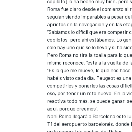
copiloto] lo ha hecho muy bien, pero s
Roma fue claro desde el comienzo al 
seguían siendo imparables a pesar del
aprietos en la navegación y en las etap
“Sabíamos lo difícil que era competir 
copilotos, pero ahí estábamos. Lo gen
solo hay uno que se lo lleva y si ha sid
Pero Roma
no tira la toalla para lo qu
mismo reconoce, “está a la vuelta de l
“Es lo que me mueve, lo que nos hace 
habéis visto cada día, Peugeot es un
MÁS CATEGORÍAS
competirles y ponerles las cosas difí
eso, por tener un reto nuevo. En la vid
reactiva todo más, se puede ganar, s
aquí, porque creemos”.
Nani Roma llegará a Barcelona este lun
T1 del aeropuerto barcelonés, donde l
en la general de coches del Dakar.