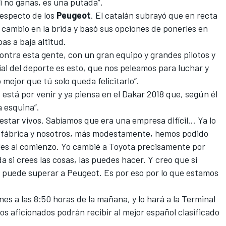
i no ganas, es una putada”.
respecto de los
Peugeot
.
El catalán subrayó
que en recta
 cambio en la brida y basó sus opciones de ponerles en
as a baja altitud.
contra esta gente, con un gran equipo y grandes pilotos y
ial del deporte es esto, que nos peleamos para luchar y
o mejor que tú solo queda felicitarlo”.
e está por venir y ya piensa en el Dakar 2018 que, según él
a esquina”.
estar vivos. Sabíamos que era una empresa difícil… Ya lo
a fábrica y nosotros, más modestamente, hemos podido
ciles al comienzo. Yo cambié a Toyota precisamente por
a si crees las cosas, las puedes hacer. Y creo que si
e puede superar a Peugeot. Es por eso por lo que estamos
es a las 8:50 horas de la mañana, y lo hará a la Terminal
os aficionados podrán recibir al mejor español clasificado