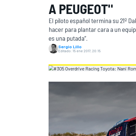
A PEUGEOT"
INDYCAR
El piloto español termina su 21º D
hacer para plantar cara a un equi
es una putada”.
Sergio Lillo
Editado:
15 ene 2017, 20:15
MOTOGP