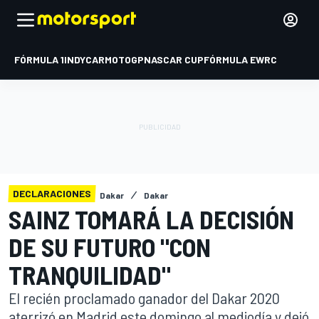
FÓRMULA 1
INDYCAR
MOTOGP
NASCAR CUP
FÓRMULA E
WRC
DECLARACIONES
Dakar
Dakar
SAINZ TOMARÁ LA DECISIÓN
DE SU FUTURO "CON
TRANQUILIDAD"
El recién proclamado ganador del Dakar 2020
aterrizó en Madrid este domingo al mediodía y dejó