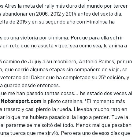
s Aires la meta del rally más duro del mundo por tercer
s abandonar en 2006, 2012 y 2014 antes del sexto día,
 cita de 2015 y en su segundo año
con Himoinsa
ha
 es una victoria por sí misma. Porque para ella sufrir
s un reto que no asusta y que, sea como sea, le anima a
 3 camino de Jujuy a su mochilero, Antonio Ramos, por un
, que corrió algunas etapas sin compañero de viaje, se
 veterano del Dakar que ha completado su 25ª edición, y
 la guarda desde entonces.
que me han pasado tantas cosas… he estado dos veces al
a
Motorsport.com
la piloto catalana. "El momento más
e trasero y casi pierdo la rueda. Llevaba mucho rato en
r lo que me hubiera pasado si la llego a perder. Tuve la
y al pararme se me soltó del todo. Menos mal que pasaban
 una tuerca que me sirvió. Pero era uno de esos días que