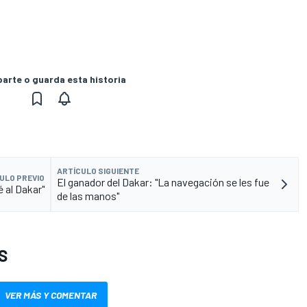
rte o guarda esta historia
ARTÍCULO SIGUIENTE
ULO PREVIO
El ganador del Dakar: "La navegación se les fue
é al Dakar"
de las manos"
S
VER MÁS Y COMENTAR