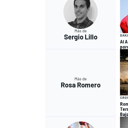
Más de
Sergio Lillo
DAK
Al 
por
Más de
Rosa Romero
CRO
Rom
Terr
Baj