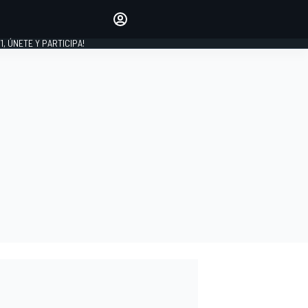
favoritos
Haz que se oiga tu voz
comentando artículos.
1, ÚNETE Y PARTICIPA!
INICIAR SESIÓN
EDICIÓN
LATINOAMÉRICA