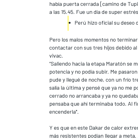
había puerta cerrada [camino de Tupiz
FÓRMULA E
a las 15.45. Fue un día de super estrés
Perú hizo oficial su deseo 
Pero los malos momentos no terminar
contactar con sus tres hijos debido al 
vivac.
“Saliendo hacia la etapa Maratón se m
potencia y no podía subir. Me pasaro
pude y llegué de noche, con un frío tr
salía la última y pensé que ya no me p
cerrado no arrancaba y ya no quedaba
WRC
pensaba que ahí terminaba todo. Al fi
encenderla".
Y es que
en este Dakar de calor extre
más resistentes podían llegar a meta.