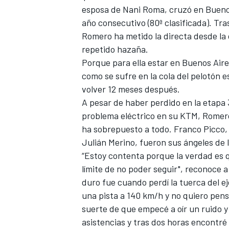
esposa de Nani Roma
, cruzó en Bueno
año consecutivo (80ª clasificada). Tra
Romero ha metido la directa desde la
repetido hazaña.
Porque para ella estar en Buenos Aires
como se sufre en la cola del pelotón e
volver 12 meses después.
NASCAR CUP
A pesar de haber perdido en la etapa
problema eléctrico en su KTM, Romero
ha sobrepuesto a todo. Franco Picco,
Julián Merino
, fueron sus ángeles de
“Estoy contenta porque la verdad es 
límite de no poder seguir", reconoce 
duro fue cuando perdí la tuerca del ej
una pista a 140 km/h y no quiero pensa
suerte de que empecé a oír un ruido 
asistencias y tras dos horas encontré