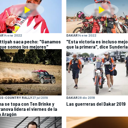
AR
14 ene 2022
DAKAR
14 ene 2022
Attiyah saca pecho: "Ganamos
"Esta victoria es incluso mejo
que somos los mejores"
que la primera", dice Sunderl
SS-COUNTRY RALLY
27 jul 2019
DAKAR
28 dic 2018
a se topa con Ten Brinke y
Las guerreras del Dakar 2019
anova lidera el viernes de la
a Aragón