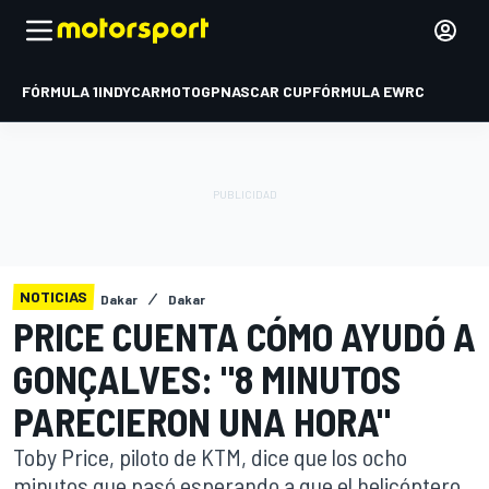
FÓRMULA 1
INDYCAR
MOTOGP
NASCAR CUP
FÓRMULA E
WRC
NOTICIAS
Dakar
Dakar
PRICE CUENTA CÓMO AYUDÓ A
GONÇALVES: "8 MINUTOS
PARECIERON UNA HORA"
Toby Price, piloto de KTM, dice que los ocho
minutos que pasó esperando a que el helicóptero