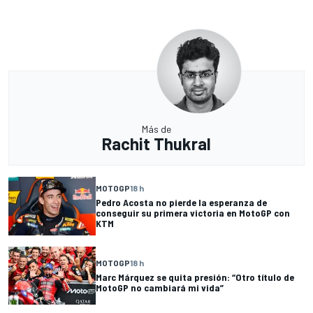
Más de
Rachit Thukral
MOTOGP
18 h
Pedro Acosta no pierde la esperanza de
conseguir su primera victoria en MotoGP con
KTM
MOTOGP
18 h
Marc Márquez se quita presión: “Otro título de
MotoGP no cambiará mi vida”