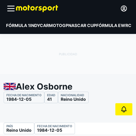
FÓRMULA 1
INDYCAR
MOTOGP
NASCAR CUP
FÓRMULA E
WRC
Alex Osborne
FECHA DE NACIMIENTO
EDAD
NACIONALIDAD
1984-12-05
41
Reino Unido
PAÍS
FECHA DE NACIMIENTO
Reino Unido
1984-12-05