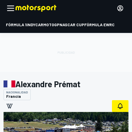
FÓRMULA 1
INDYCAR
MOTOGP
NASCAR CUP
FÓRMULA E
WRC
Alexandre Prémat
NACIONALIDAD
Francia