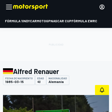
FÓRMULA 1
INDYCAR
MOTOGP
NASCAR CUP
FÓRMULA E
WRC
Alfred Renauer
FECHA DE NACIMIENTO
EDAD
NACIONALIDAD
1985-03-15
41
Alemania