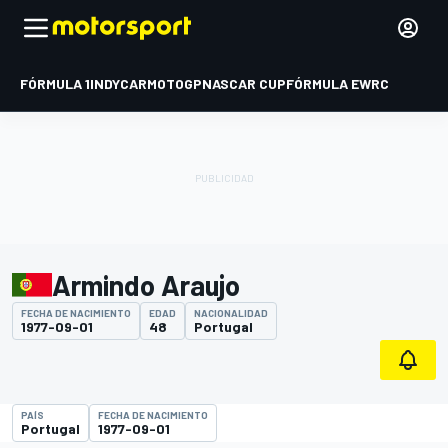
FÓRMULA 1
INDYCAR
MOTOGP
NASCAR CUP
FÓRMULA E
WRC
Armindo Araujo
FECHA DE NACIMIENTO
EDAD
NACIONALIDAD
1977-09-01
48
Portugal
PAÍS
FECHA DE NACIMIENTO
Portugal
1977-09-01