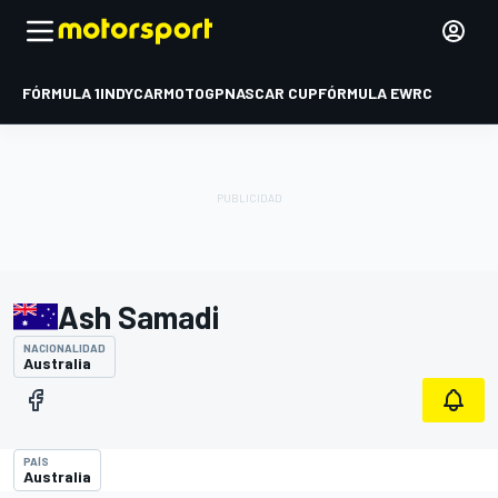
FÓRMULA 1
INDYCAR
MOTOGP
NASCAR CUP
FÓRMULA E
WRC
Ash Samadi
NACIONALIDAD
Australia
PAÍS
Australia