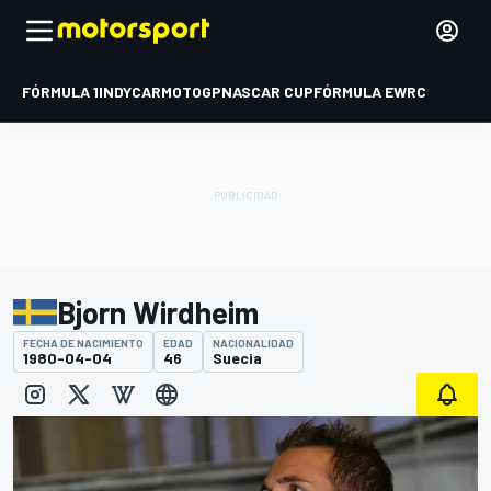
FÓRMULA 1
INDYCAR
MOTOGP
NASCAR CUP
FÓRMULA E
WRC
Bjorn Wirdheim
FECHA DE NACIMIENTO
EDAD
NACIONALIDAD
1980-04-04
46
Suecia