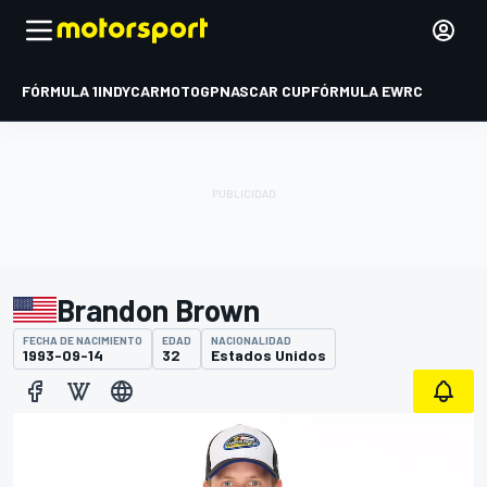
FÓRMULA 1
INDYCAR
MOTOGP
NASCAR CUP
FÓRMULA E
WRC
Brandon Brown
FECHA DE NACIMIENTO
EDAD
NACIONALIDAD
1993-09-14
32
Estados Unidos