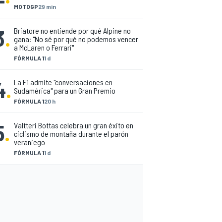
MOTOGP
29 min
3
.
Briatore no entiende por qué Alpine no
gana: "No sé por qué no podemos vencer
a McLaren o Ferrari"
FÓRMULA 1
1 d
4
.
La F1 admite "conversaciones en
Sudamérica" para un Gran Premio
FÓRMULA 1
20 h
5
.
Valtteri Bottas celebra un gran éxito en
ciclismo de montaña durante el parón
veraniego
FÓRMULA 1
1 d