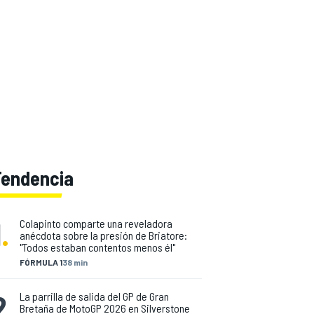
Tendencia
1
.
Colapinto comparte una reveladora
anécdota sobre la presión de Briatore:
"Todos estaban contentos menos él"
FÓRMULA 1
38 min
2
.
La parrilla de salida del GP de Gran
Bretaña de MotoGP 2026 en Silverstone