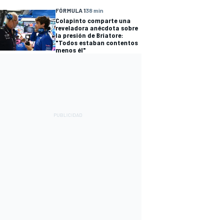
FÓRMULA 1
38 min
Colapinto comparte una
reveladora anécdota sobre
la presión de Briatore:
"Todos estaban contentos
menos él"