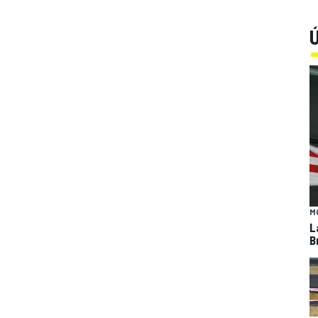
Ú
M
L
B