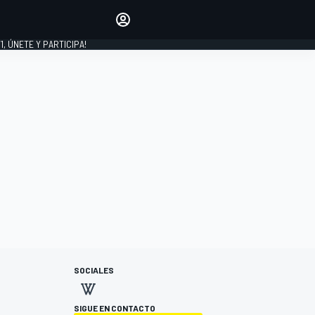
favoritos
Haz que se oiga tu voz
comentando artículos.
1, ÚNETE Y PARTICIPA!
INICIAR SESIÓN
EDICIÓN
LATINOAMÉRICA
SOCIALES
SIGUE EN CONTACTO