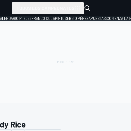
TODOS LOS CAMPEONATOS
ALENDARIO F1 2026
FRANCO COLAPINTO
SERGIO PÉREZ
APUESTAS
¡COMIENZA LA F
dy Rice