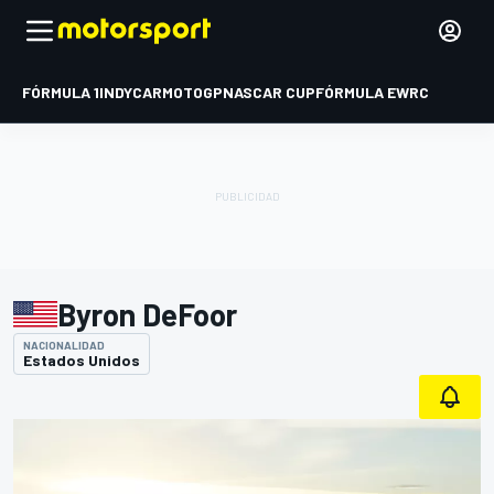
FÓRMULA 1
INDYCAR
MOTOGP
NASCAR CUP
FÓRMULA E
WRC
Byron DeFoor
NACIONALIDAD
Estados Unidos