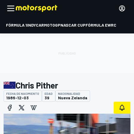
FÓRMULA 1
INDYCAR
MOTOGP
NASCAR CUP
FÓRMULA E
WRC
Chris Pither
FECHA DE NACIMIENTO
EDAD
NACIONALIDAD
1986-12-03
39
Nueva Zelanda