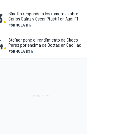
3
.
Binotto responde a los rumores sobre
Carlos Sainz y Oscar Piastri en Audi F1
FÓRMULA 1
1 h
4
.
Steiner pone el rendimiento de Checo
Pérez por encima de Bottas en Cadillac
FÓRMULA 1
13 h