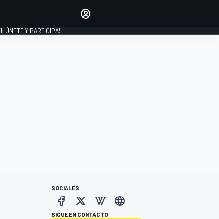
favoritos
Haz que se oiga tu voz
comentando artículos.
1, ÚNETE Y PARTICIPA!
INICIAR SESIÓN
EDICIÓN
LATINOAMÉRICA
SOCIALES
SIGUE EN CONTACTO