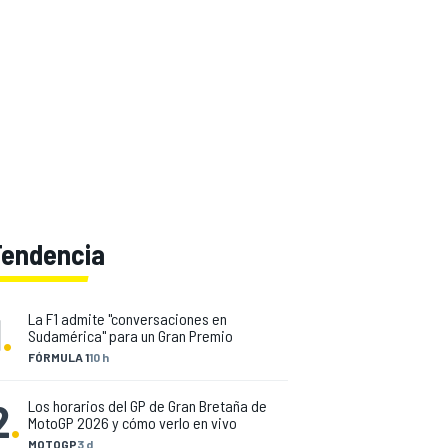
Tendencia
1
.
La F1 admite "conversaciones en
Sudamérica" para un Gran Premio
FÓRMULA 1
10 h
2
.
Los horarios del GP de Gran Bretaña de
MotoGP 2026 y cómo verlo en vivo
MOTOGP
3 d