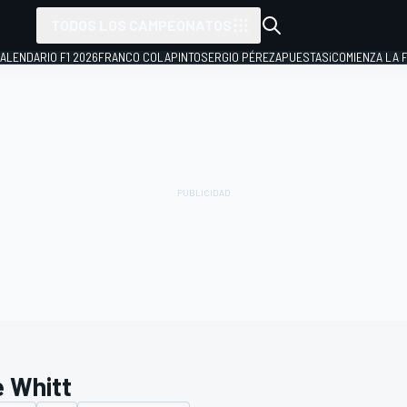
TODOS LOS CAMPEONATOS
ALENDARIO F1 2026
FRANCO COLAPINTO
SERGIO PÉREZ
APUESTAS
¡COMIENZA LA F
e Whitt