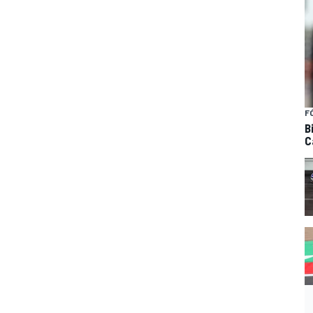
F
B
C