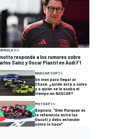
ÓRMULA 1
1 h
inotto responde a los rumores sobre
arlos Sainz y Oscar Piastri en Audi F1
NASCAR CUP
3 h
Un mes para llegar al
Chase: ¿quién está a salvo
y a quién se le acaba el
tiempo en NASCAR?
MOTOGP
3 h
Bagnaia: "Alex Marquez es
la referencia entre las
Ducati y debo entender
cómo lo hace"