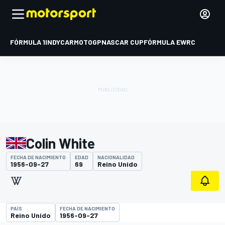
FÓRMULA 1
INDYCAR
MOTOGP
NASCAR CUP
FÓRMULA E
WRC
Colin White
FECHA DE NACIMIENTO
EDAD
NACIONALIDAD
1956-09-27
69
Reino Unido
PAÍS
FECHA DE NACIMIENTO
Reino Unido
1956-09-27