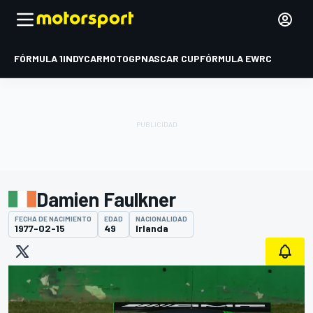
FÓRMULA 1
INDYCAR
MOTOGP
NASCAR CUP
FÓRMULA E
WRC
Damien Faulkner
FECHA DE NACIMIENTO
EDAD
NACIONALIDAD
1977-02-15
49
Irlanda