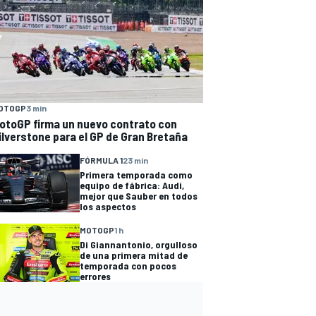
OTOGP
3 min
otoGP firma un nuevo contrato con
ilverstone para el GP de Gran Bretaña
FÓRMULA 1
23 min
Primera temporada como
equipo de fábrica: Audi,
mejor que Sauber en todos
los aspectos
MOTOGP
1 h
Di Giannantonio, orgulloso
de una primera mitad de
temporada con pocos
errores