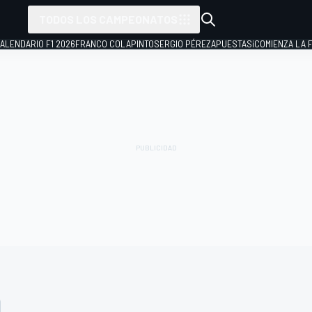
TODOS LOS CAMPEONATOS
ALENDARIO F1 2026
FRANCO COLAPINTO
SERGIO PÉREZ
APUESTAS
¡COMIENZA LA F