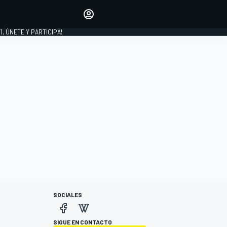
favoritos
Haz que se oiga tu voz
comentando artículos.
1, ÚNETE Y PARTICIPA!
INICIAR SESIÓN
EDICIÓN
LATINOAMÉRICA
SOCIALES
SIGUE EN CONTACTO