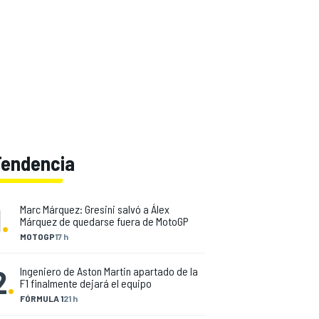
Tendencia
1
.
Marc Márquez: Gresini salvó a Álex
Márquez de quedarse fuera de MotoGP
MOTOGP
17 h
2
.
Ingeniero de Aston Martin apartado de la
F1 finalmente dejará el equipo
FÓRMULA 1
21 h