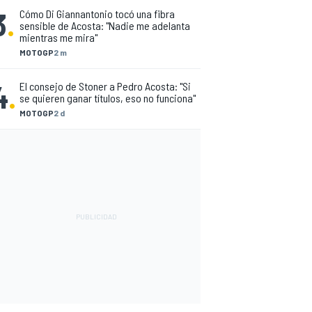
3
.
Cómo Di Giannantonio tocó una fibra
sensible de Acosta: "Nadie me adelanta
mientras me mira"
MOTOGP
2 m
4
.
El consejo de Stoner a Pedro Acosta: "Si
se quieren ganar títulos, eso no funciona"
MOTOGP
2 d