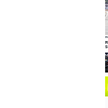
M
M
S