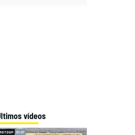
ltimos vídeos
MOTOGP
01:07