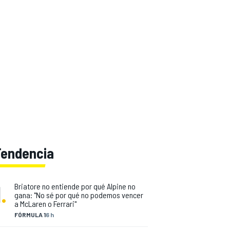
Tendencia
1
.
Briatore no entiende por qué Alpine no
gana: "No sé por qué no podemos vencer
a McLaren o Ferrari"
FÓRMULA 1
6 h