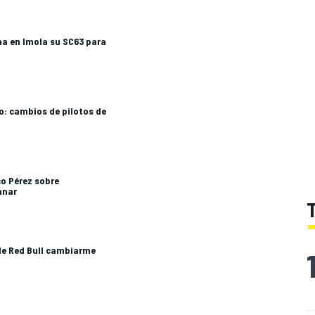
na en Imola su SC63 para
o: cambios de pilotos de
co Pérez sobre
anar
de Red Bull cambiarme