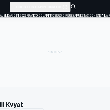
TODOS LOS CAMPEONATOS
ALENDARIO F1 2026
FRANCO COLAPINTO
SERGIO PÉREZ
APUESTAS
¡COMIENZA LA F
il Kvyat