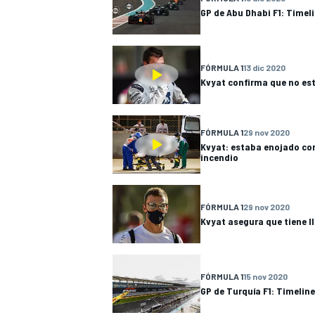
GP de Abu Dhabi F1: Timeli
FÓRMULA 1
13 dic 2020
Kvyat confirma que no est
FÓRMULA 1
29 nov 2020
Kvyat: estaba enojado con
incendio
MÁS CATEGORÍAS
FÓRMULA 1
29 nov 2020
Kvyat asegura que tiene 
FÓRMULA 1
15 nov 2020
GP de Turquía F1: Timeline