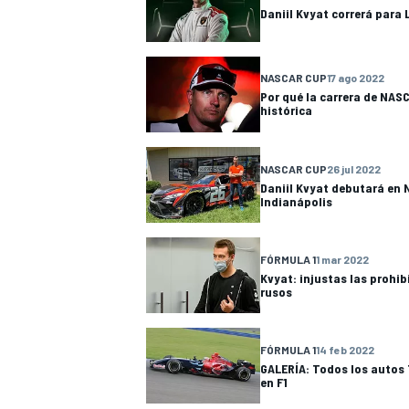
Daniil Kvyat correrá para
FÓRMULA E
NASCAR CUP
17 ago 2022
Por qué la carrera de NAS
histórica
NASCAR CUP
26 jul 2022
Daniil Kvyat debutará en
Indianápolis
FÓRMULA 1
1 mar 2022
Kvyat: injustas las prohib
rusos
WRC
FÓRMULA 1
14 feb 2022
GALERÍA: Todos los autos
en F1