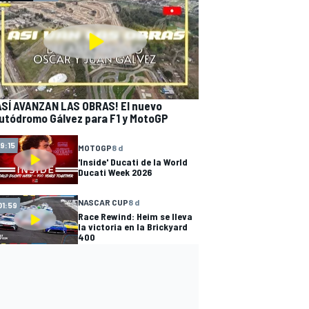
ASÍ AVANZAN LAS OBRAS! El nuevo
utódromo Gálvez para F1 y MotoGP
19:15
MOTOGP
8 d
'Inside' Ducati de la World
Ducati Week 2026
NASCAR CUP
8 d
01:59
Race Rewind: Heim se lleva
la victoria en la Brickyard
400