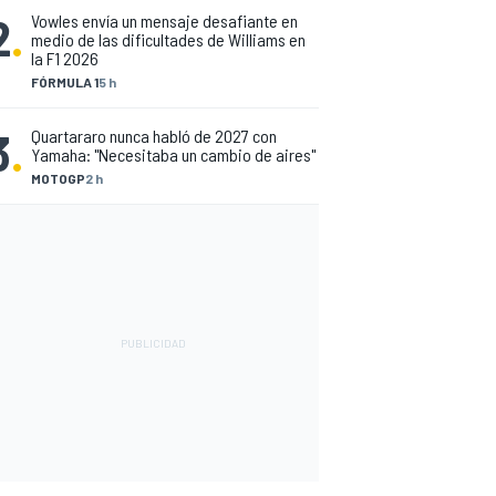
2
.
Vowles envía un mensaje desafiante en
medio de las dificultades de Williams en
la F1 2026
FÓRMULA 1
5 h
3
.
Quartararo nunca habló de 2027 con
Yamaha: "Necesitaba un cambio de aires"
MOTOGP
2 h