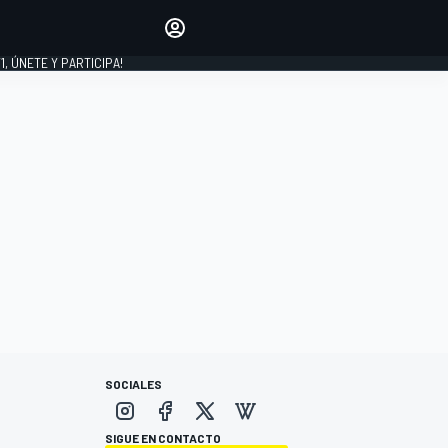
favoritos
Haz que se oiga tu voz
comentando artículos.
1, ÚNETE Y PARTICIPA!
INICIAR SESIÓN
EDICIÓN
LATINOAMÉRICA
SOCIALES
SIGUE EN CONTACTO