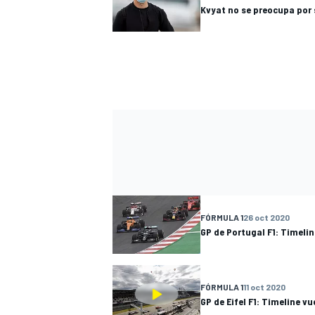
Kvyat no se preocupa por 
FÓRMULA 1
26 oct 2020
GP de Portugal F1: Timelin
FÓRMULA 1
11 oct 2020
GP de Eifel F1: Timeline vu