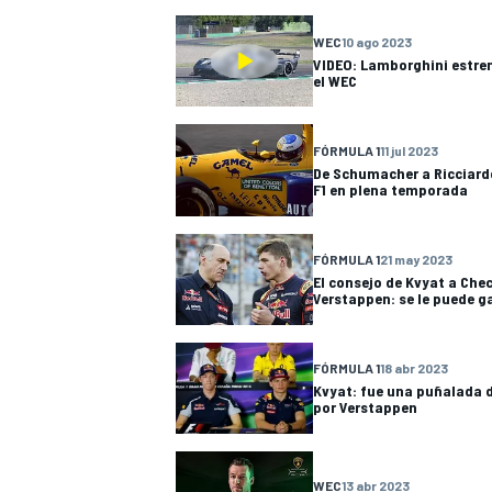
WEC
10 ago 2023
VIDEO: Lamborghini estre
el WEC
FÓRMULA 1
11 jul 2023
De Schumacher a Ricciard
F1 en plena temporada
NASCAR CUP
FÓRMULA 1
21 may 2023
El consejo de Kvyat a Che
Verstappen: se le puede g
FÓRMULA 1
18 abr 2023
Kvyat: fue una puñalada 
por Verstappen
WEC
13 abr 2023