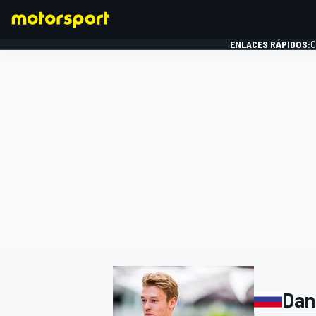
ENLACES RÁPIDOS:
C
FÓRMULA 1
Dani