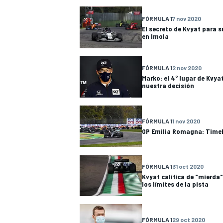
FÓRMULA 1
7 nov 2020
El secreto de Kvyat para s
en Imola
FÓRMULA 1
2 nov 2020
Marko: el 4° lugar de Kvy
nuestra decisión
FÓRMULA 1
1 nov 2020
GP Emilia Romagna: Timeli
FÓRMULA 1
31 oct 2020
Kvyat califica de "mierda"
los límites de la pista
FÓRMULA 1
29 oct 2020