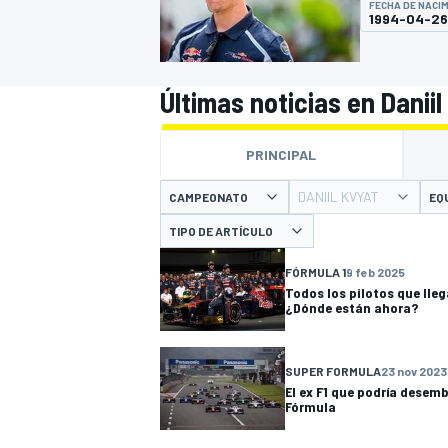
FECHA DE NACI
1994-04-26
INDYCAR
Últimas noticias en Daniil
PRINCIPAL
DANIIL KVYAT
CAMPEONATO
EQ
TIPO DE ARTÍCULO
FÓRMULA 1
9 feb 2025
Todos los pilotos que lleg
¿Dónde están ahora?
MOTOGP
SUPER FORMULA
23 nov 2023
El ex F1 que podría desemb
Fórmula