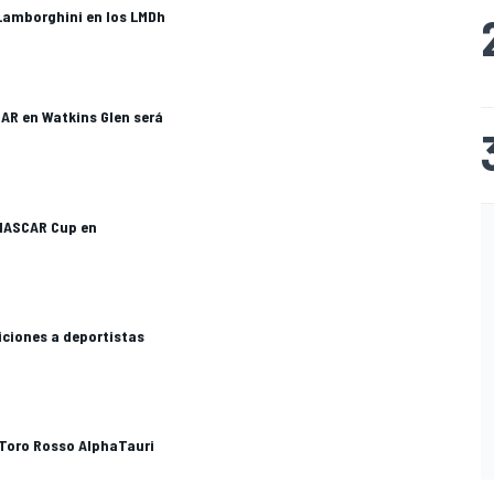
 Lamborghini en los LMDh
CAR en Watkins Glen será
 NASCAR Cup en
iciones a deportistas
 Toro Rosso AlphaTauri