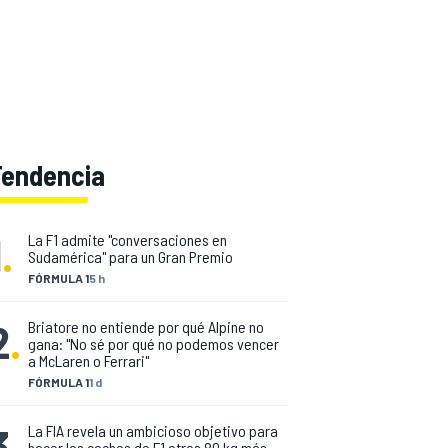
Tendencia
1
.
La F1 admite "conversaciones en
Sudamérica" para un Gran Premio
FÓRMULA 1
5 h
2
.
Briatore no entiende por qué Alpine no
gana: "No sé por qué no podemos vencer
a McLaren o Ferrari"
FÓRMULA 1
1 d
3
.
La FIA revela un ambicioso objetivo para
hacer los coches de F1 otros 80 kg más