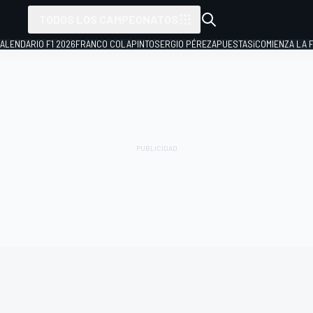
TODOS LOS CAMPEONATOS
ALENDARIO F1 2026
FRANCO COLAPINTO
SERGIO PÉREZ
APUESTAS
¡COMIENZA LA F