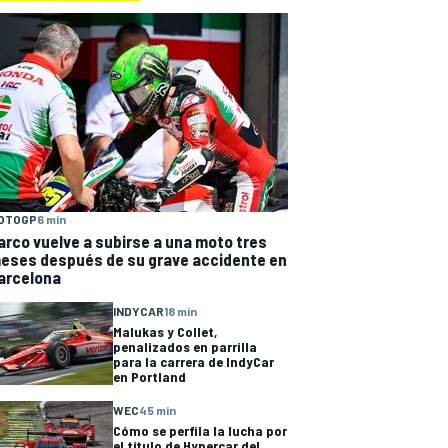
OTOGP
6 min
arco vuelve a subirse a una moto tres
eses después de su grave accidente en
arcelona
INDYCAR
18 min
Malukas y Collet,
penalizados en parrilla
para la carrera de IndyCar
en Portland
WEC
45 min
Cómo se perfila la lucha por
el título de Hypercar del