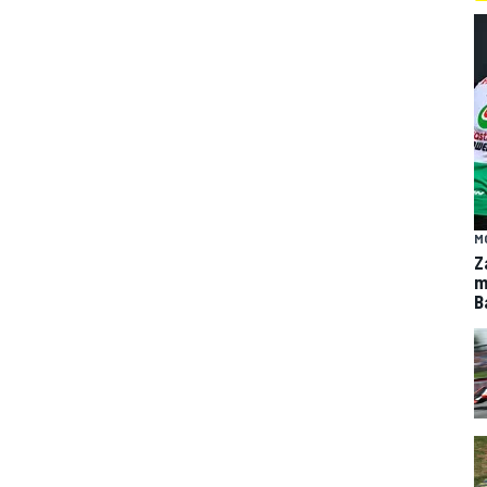
M
Z
m
B