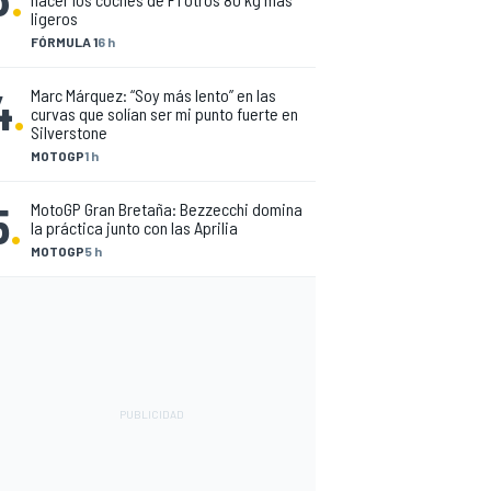
ligeros
FÓRMULA 1
6 h
4
.
Marc Márquez: “Soy más lento” en las
curvas que solían ser mi punto fuerte en
Silverstone
MOTOGP
1 h
5
.
MotoGP Gran Bretaña: Bezzecchi domina
la práctica junto con las Aprilia
MOTOGP
5 h