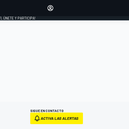
favoritos
Haz que se oiga tu voz
comentando artículos.
1, ÚNETE Y PARTICIPA!
INICIAR SESIÓN
EDICIÓN
LATINOAMÉRICA
SIGUE EN CONTACTO
ACTIVA LAS ALERTAS