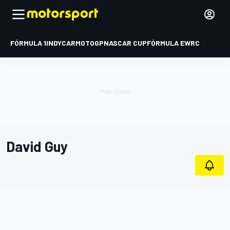
FÓRMULA 1
INDYCAR
MOTOGP
NASCAR CUP
FÓRMULA E
WRC
David Guy