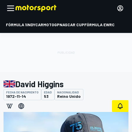
FÓRMULA 1
INDYCAR
MOTOGP
NASCAR CUP
FÓRMULA E
WRC
David Higgins
FECHA DE NACIMIENTO
EDAD
NACIONALIDAD
1972-11-14
53
Reino Unido