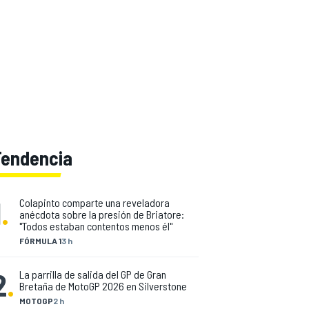
Tendencia
1
.
Colapinto comparte una reveladora
anécdota sobre la presión de Briatore:
"Todos estaban contentos menos él"
FÓRMULA 1
3 h
2
.
La parrilla de salida del GP de Gran
Bretaña de MotoGP 2026 en Silverstone
MOTOGP
2 h