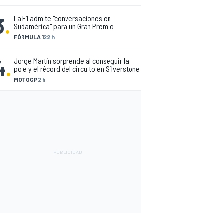
3
.
La F1 admite "conversaciones en
Sudamérica" para un Gran Premio
FÓRMULA 1
22 h
4
.
Jorge Martín sorprende al conseguir la
pole y el récord del circuito en Silverstone
MOTOGP
2 h