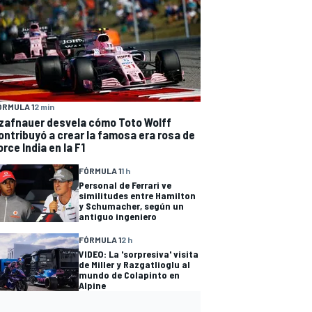
ÓRMULA 1
2 min
zafnauer desvela cómo Toto Wolff
ontribuyó a crear la famosa era rosa de
orce India en la F1
FÓRMULA 1
1 h
Personal de Ferrari ve
similitudes entre Hamilton
y Schumacher, según un
antiguo ingeniero
FÓRMULA 1
2 h
VIDEO: La 'sorpresiva' visita
de Miller y Razgatlioglu al
mundo de Colapinto en
Alpine