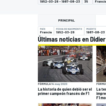
1952-03-26 - 1987-08-23
35
Franci
INDYCAR
PRINCIPAL
PAÍS
FECHA DE NACIMIENTO
MUERTE
Francia
1952-03-26
1987-08-23
Últimas noticias en Didier
MOTOGP
FÓRMULA 1
4 may 2020
FÓRMUL
La historia de quien debió ser el
La t
primer campeón francés de F1
impre
F1 mo