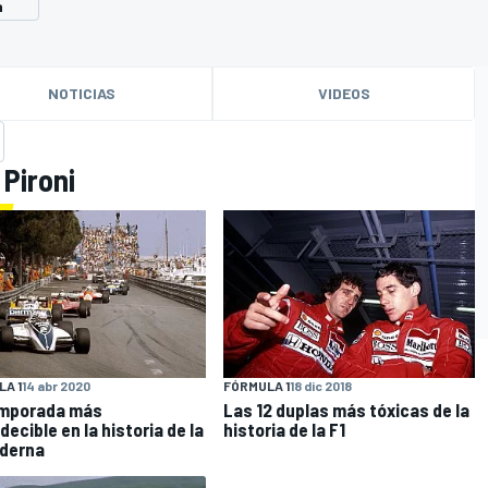
a
NOTICIAS
VIDEOS
 Pironi
A 1
14 abr 2020
FÓRMULA 1
18 dic 2018
emporada más
Las 12 duplas más tóxicas de la
decible en la historia de la
historia de la F1
derna