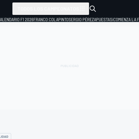
TODOS LOS CAMPEONATOS
ALENDARIO F1 2026
FRANCO COLAPINTO
SERGIO PÉREZ
APUESTAS
¡COMIENZA LA F
LIDAD