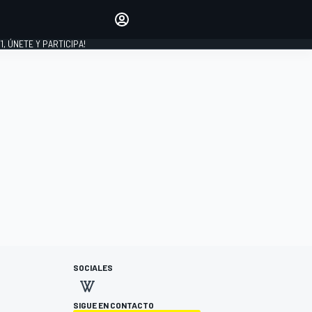
favoritos
Haz que se oiga tu voz
comentando artículos.
1, ÚNETE Y PARTICIPA!
INICIAR SESIÓN
EDICIÓN
LATINOAMÉRICA
SOCIALES
SIGUE EN CONTACTO