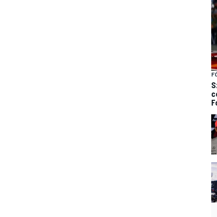
F
S
c
F