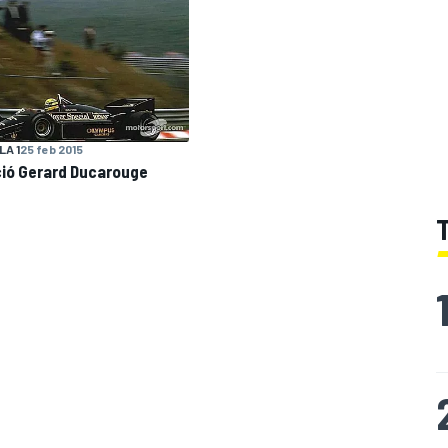
A 1
25 feb 2015
ció Gerard Ducarouge