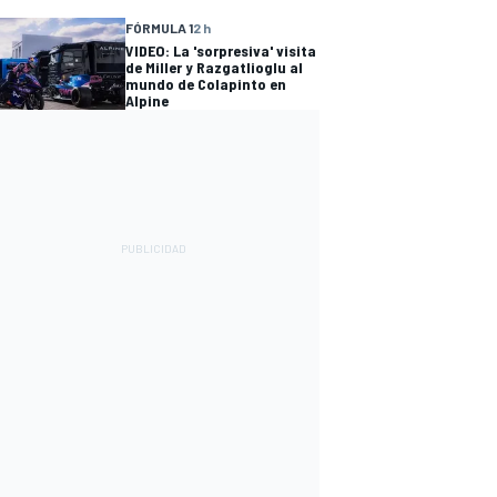
FÓRMULA 1
2 h
VIDEO: La 'sorpresiva' visita
de Miller y Razgatlioglu al
mundo de Colapinto en
Alpine