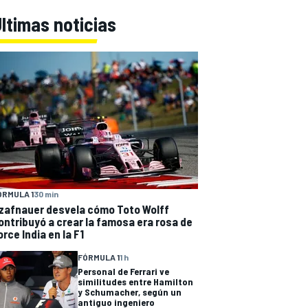
ltimas noticias
ÓRMULA 1
30 min
zafnauer desvela cómo Toto Wolff
ontribuyó a crear la famosa era rosa de
orce India en la F1
FÓRMULA 1
1 h
Personal de Ferrari ve
similitudes entre Hamilton
y Schumacher, según un
antiguo ingeniero