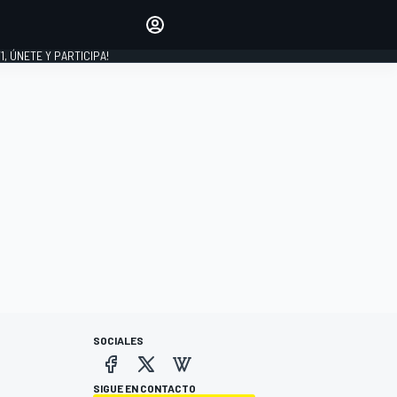
favoritos
Haz que se oiga tu voz
comentando artículos.
1, ÚNETE Y PARTICIPA!
INICIAR SESIÓN
EDICIÓN
LATINOAMÉRICA
SOCIALES
SIGUE EN CONTACTO