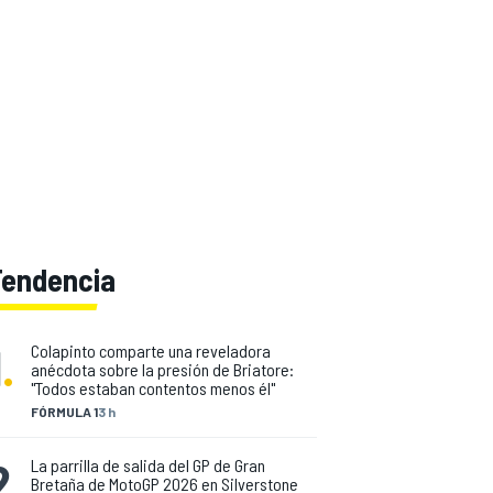
Tendencia
1
.
Colapinto comparte una reveladora
anécdota sobre la presión de Briatore:
"Todos estaban contentos menos él"
FÓRMULA 1
3 h
2
.
La parrilla de salida del GP de Gran
Bretaña de MotoGP 2026 en Silverstone