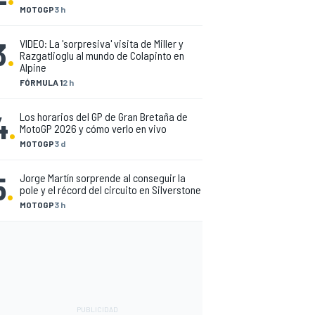
MOTOGP
3 h
3
.
VIDEO: La 'sorpresiva' visita de Miller y
Razgatlioglu al mundo de Colapinto en
Alpine
FÓRMULA 1
2 h
4
.
Los horarios del GP de Gran Bretaña de
MotoGP 2026 y cómo verlo en vivo
MOTOGP
3 d
5
.
Jorge Martín sorprende al conseguir la
pole y el récord del circuito en Silverstone
MOTOGP
3 h