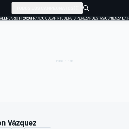
TODOS LOS CAMPEONATOS
ALENDARIO F1 2026
FRANCO COLAPINTO
SERGIO PÉREZ
APUESTAS
¡COMIENZA LA F
en Vázquez