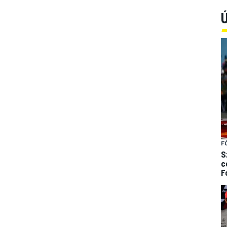
Ú
F
S
c
F