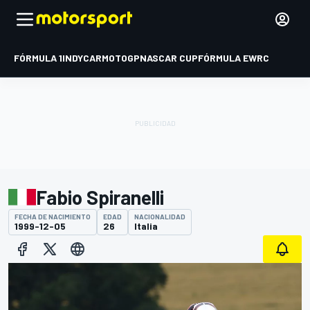
FÓRMULA 1
INDYCAR
MOTOGP
NASCAR CUP
FÓRMULA E
WRC
Fabio Spiranelli
FECHA DE NACIMIENTO
EDAD
NACIONALIDAD
1999-12-05
26
Italia