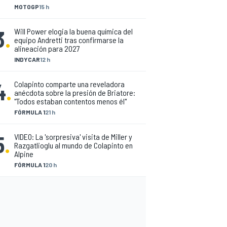
MOTOGP
15 h
3
.
Will Power elogia la buena química del
equipo Andretti tras confirmarse la
alineación para 2027
INDYCAR
12 h
4
.
Colapinto comparte una reveladora
anécdota sobre la presión de Briatore:
"Todos estaban contentos menos él"
FÓRMULA 1
21 h
5
.
VIDEO: La 'sorpresiva' visita de Miller y
Razgatlioglu al mundo de Colapinto en
Alpine
FÓRMULA 1
20 h