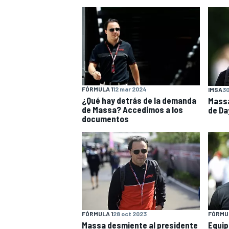
FÓRMULA 1
12 mar 2024
IMSA
30
NASCAR CUP
¿Qué hay detrás de la demanda
Massa
de Massa? Accedimos a los
de Da
documentos
FÓRMULA 1
28 oct 2023
FÓRMUL
Massa desmiente al presidente
Equip