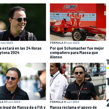
 nov 2023
FÓRMULA 1
11 nov 2023
 estará en las 24 Horas
Por qué Schumacher fue mejor
ytona 2024
compañero para Massa que
Alonso
A 1
13 oct 2023
FÓRMULA 1
9 oct 2023
o legal de Massa da a FIA y
Massa reclama el apoyo de