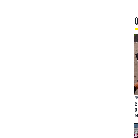
Ú
N
C
O
r