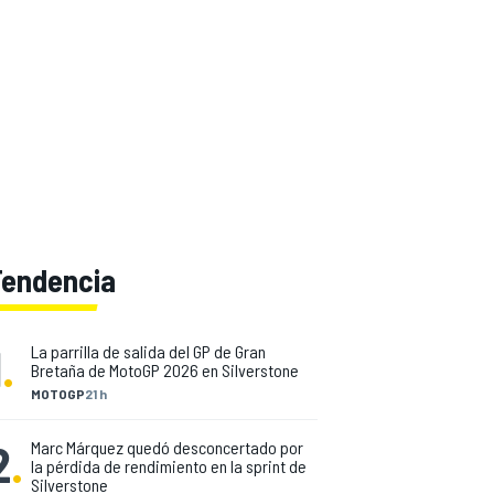
Tendencia
1
.
La parrilla de salida del GP de Gran
Bretaña de MotoGP 2026 en Silverstone
MOTOGP
21 h
2
.
Marc Márquez quedó desconcertado por
la pérdida de rendimiento en la sprint de
Silverstone