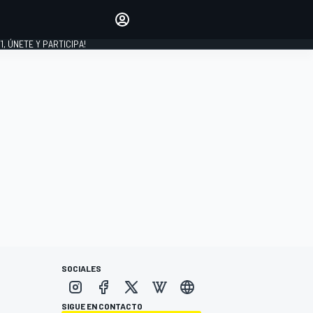
favoritos
Haz que se oiga tu voz
comentando artículos.
1, ÚNETE Y PARTICIPA!
INICIAR SESIÓN
EDICIÓN
LATINOAMÉRICA
SOCIALES
SIGUE EN CONTACTO