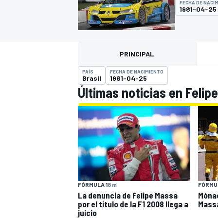
FECHA DE NACI
1981-04-25
INDYCAR
PRINCIPAL
PAÍS
FECHA DE NACIMIENTO
Brasil
1981-04-25
Últimas noticias en Felip
MOTOGP
FÓRMULA 1
8 m
FÓRMUL
La denuncia de Felipe Massa
Mónac
por el título de la F1 2008 llega a
Mass
juicio