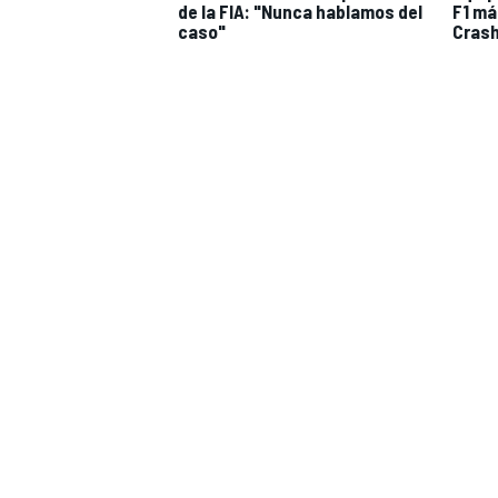
de la FIA: "Nunca hablamos del
F1 má
FÓRMULA E
caso"
Cras
WRC