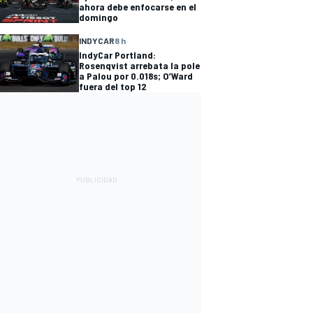
ahora debe enfocarse en el
domingo
INDYCAR
8 h
IndyCar Portland:
Rosenqvist arrebata la pole
a Palou por 0.018s; O’Ward
fuera del top 12