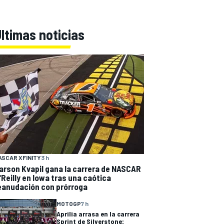
ltimas noticias
ASCAR XFINITY
3 h
arson Kvapil gana la carrera de NASCAR
'Reilly en Iowa tras una caótica
eanudación con prórroga
MOTOGP
7 h
Aprilia arrasa en la carrera
Sprint de Silverstone;