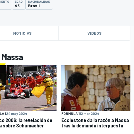
MIENTO
EDAD
NACIONALIDAD
45
Brasil
NOTICIAS
VIDEOS
e Massa
A 1
24 may 2024
FÓRMULA 1
12 mar 2024
o 2006: la revelación de
Ecclestone da la razón a Massa
a sobre Schumacher
tras la demanda interpuesta