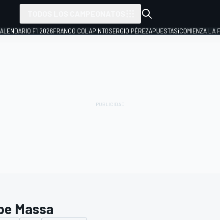
TODOS LOS CAMPEONATOS
ALENDARIO F1 2026
FRANCO COLAPINTO
SERGIO PÉREZ
APUESTAS
¡COMIENZA LA F
ipe Massa