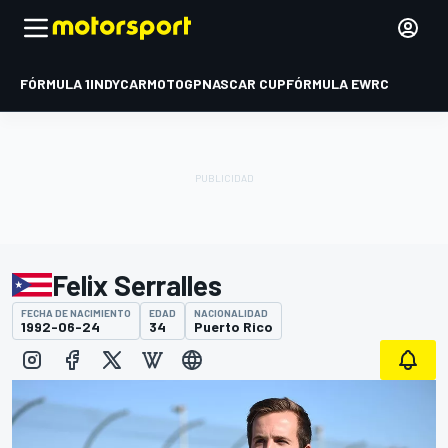
FÓRMULA 1
INDYCAR
MOTOGP
NASCAR CUP
FÓRMULA E
WRC
Felix Serralles
FECHA DE NACIMIENTO
EDAD
NACIONALIDAD
1992-06-24
34
Puerto Rico