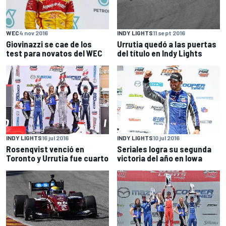
WEC
4 nov 2016
INDY LIGHTS
11 sept 2016
Giovinazzi se cae de los
Urrutia quedó a las puertas
test para novatos del WEC
del título en Indy Lights
INDY LIGHTS
16 jul 2016
INDY LIGHTS
10 jul 2016
Rosenqvist venció en
Seriales logra su segunda
Toronto y Urrutia fue cuarto
victoria del año en Iowa