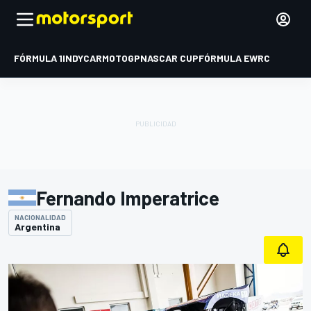
FÓRMULA 1
INDYCAR
MOTOGP
NASCAR CUP
FÓRMULA E
WRC
Fernando Imperatrice
NACIONALIDAD
Argentina