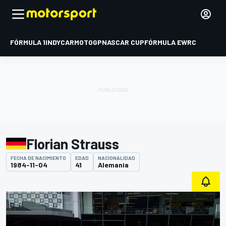
FÓRMULA 1
INDYCAR
MOTOGP
NASCAR CUP
FÓRMULA E
WRC
Florian Strauss
FECHA DE NACIMIENTO
EDAD
NACIONALIDAD
1984-11-04
41
Alemania