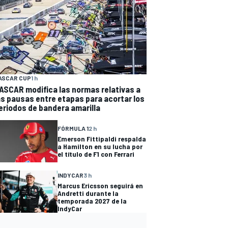
ASCAR CUP
1 h
ASCAR modifica las normas relativas a
as pausas entre etapas para acortar los
eriodos de bandera amarilla
FÓRMULA 1
2 h
Emerson Fittipaldi respalda
a Hamilton en su lucha por
el título de F1 con Ferrari
INDYCAR
3 h
Marcus Ericsson seguirá en
Andretti durante la
temporada 2027 de la
IndyCar