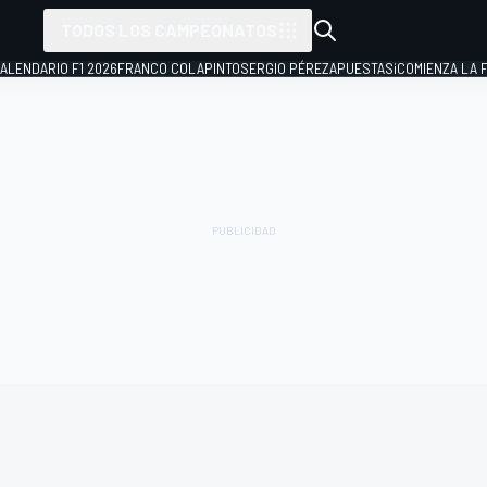
TODOS LOS CAMPEONATOS
ALENDARIO F1 2026
FRANCO COLAPINTO
SERGIO PÉREZ
APUESTAS
¡COMIENZA LA F