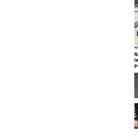
N
N
l
p