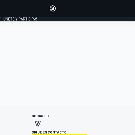
favoritos
Haz que se oiga tu voz
comentando artículos.
1, ÚNETE Y PARTICIPA!
INICIAR SESIÓN
EDICIÓN
LATINOAMÉRICA
SOCIALES
SIGUE EN CONTACTO