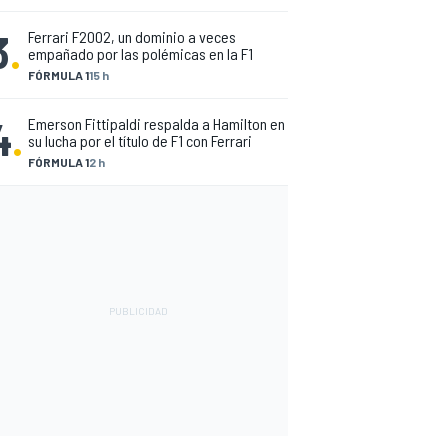
3
.
Ferrari F2002, un dominio a veces
empañado por las polémicas en la F1
FÓRMULA 1
15 h
4
.
Emerson Fittipaldi respalda a Hamilton en
su lucha por el título de F1 con Ferrari
FÓRMULA 1
2 h