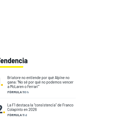
Tendencia
1
.
Briatore no entiende por qué Alpine no
gana: "No sé por qué no podemos vencer
a McLaren o Ferrari"
FÓRMULA 1
10 h
2
.
La F1 destaca la “consistencia” de Franco
Colapinto en 2026
FÓRMULA 1
1 d