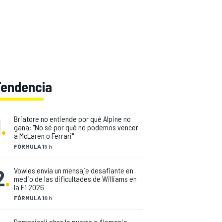
Tendencia
1
.
Briatore no entiende por qué Alpine no
gana: "No sé por qué no podemos vencer
a McLaren o Ferrari"
FÓRMULA 1
9 h
2
.
Vowles envía un mensaje desafiante en
medio de las dificultades de Williams en
la F1 2026
FÓRMULA 1
8 h
Domenicali abre la puerta a Alemania,