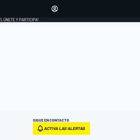
favoritos
Haz que se oiga tu voz
comentando artículos.
1, ÚNETE Y PARTICIPA!
INICIAR SESIÓN
EDICIÓN
LATINOAMÉRICA
SIGUE EN CONTACTO
ACTIVA LAS ALERTAS