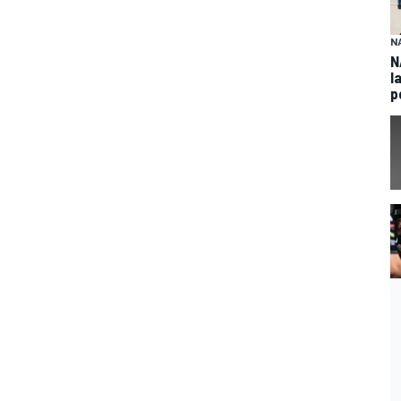
N
N
l
p