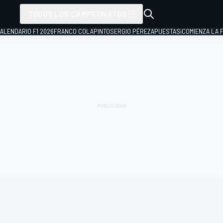
TODOS LOS CAMPEONATOS
ALENDARIO F1 2026
FRANCO COLAPINTO
SERGIO PÉREZ
APUESTAS
¡COMIENZA LA F