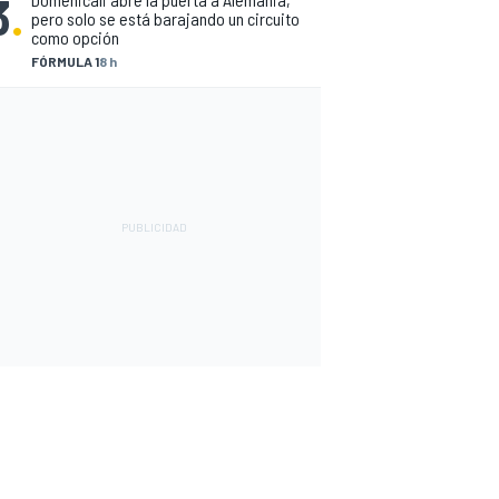
3
.
pero solo se está barajando un circuito
como opción
FÓRMULA 1
8 h