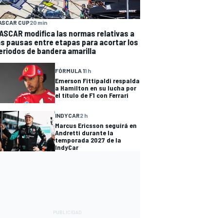
ASCAR CUP
20 min
ASCAR modifica las normas relativas a
as pausas entre etapas para acortar los
eriodos de bandera amarilla
FÓRMULA 1
1 h
Emerson Fittipaldi respalda
a Hamilton en su lucha por
el título de F1 con Ferrari
INDYCAR
2 h
Marcus Ericsson seguirá en
Andretti durante la
temporada 2027 de la
IndyCar