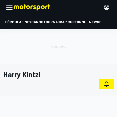
FÓRMULA 1
INDYCAR
MOTOGP
NASCAR CUP
FÓRMULA E
WRC
Harry Kintzi