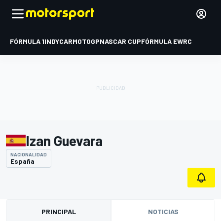
FÓRMULA 1
INDYCAR
MOTOGP
NASCAR CUP
FÓRMULA E
WRC
Izan Guevara
NACIONALIDAD
España
PRINCIPAL
NOTICIAS