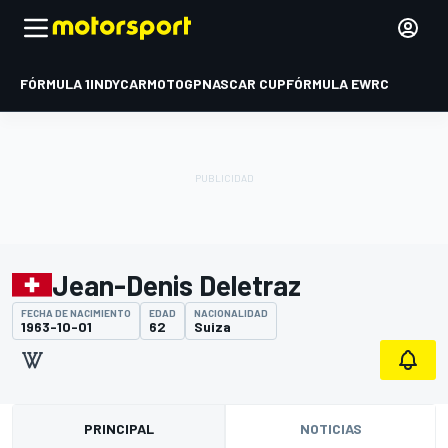
FÓRMULA 1
INDYCAR
MOTOGP
NASCAR CUP
FÓRMULA E
WRC
Jean-Denis Deletraz
FECHA DE NACIMIENTO
EDAD
NACIONALIDAD
1963-10-01
62
Suiza
PRINCIPAL
NOTICIAS