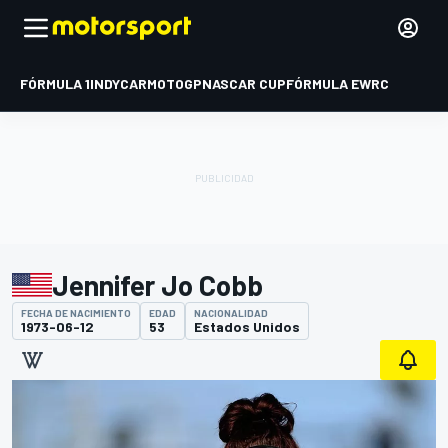
FÓRMULA 1
INDYCAR
MOTOGP
NASCAR CUP
FÓRMULA E
WRC
Jennifer Jo Cobb
FECHA DE NACIMIENTO
EDAD
NACIONALIDAD
1973-06-12
53
Estados Unidos