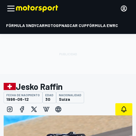
FÓRMULA 1
INDYCAR
MOTOGP
NASCAR CUP
FÓRMULA E
WRC
Jesko Raffin
FECHA DE NACIMIENTO
EDAD
NACIONALIDAD
1996-06-12
30
Suiza