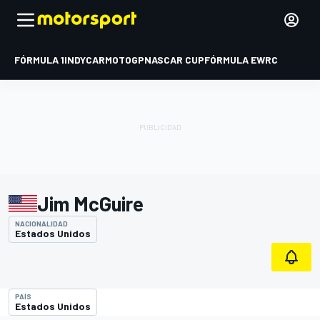
FÓRMULA 1
INDYCAR
MOTOGP
NASCAR CUP
FÓRMULA E
WRC
Jim McGuire
NACIONALIDAD
Estados Unidos
PAÍS
Estados Unidos