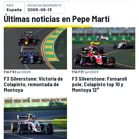
PAÍS
FECHA DE NACIMIENTO
España
2005-06-13
Últimas noticias en Pepe Martí
FIA F3
8 jul 2023
FIA F3
7 jul 2023
F3 Silverstone: Victoria de
F3 Silverstone: Fornaroli
Colapinto, remontada de
pole, Colapinto top 10 y
Montoya
Montoya 12°