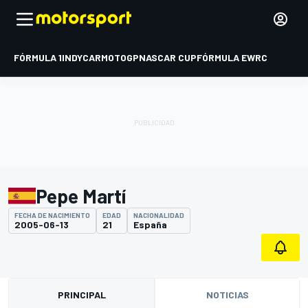
FÓRMULA 1
INDYCAR
MOTOGP
NASCAR CUP
FÓRMULA E
WRC
Pepe Martí
FECHA DE NACIMIENTO
EDAD
NACIONALIDAD
2005-06-13
21
España
PRINCIPAL
NOTICIAS